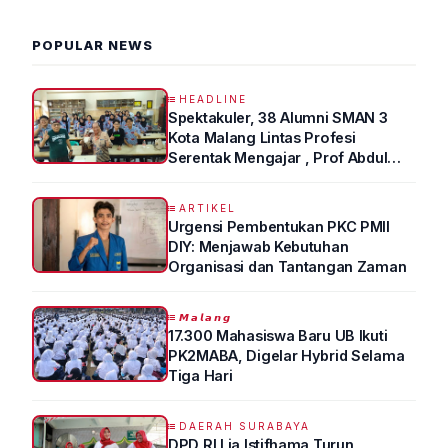
POPULAR NEWS
HEADLINE
Spektakuler, 38 Alumni SMAN 3
Kota Malang Lintas Profesi
Serentak Mengajar , Prof Abdul
Syukur Ungkap Tips Lolos Fakultas
Kedokteran
ARTIKEL
Urgensi Pembentukan PKC PMII
DIY: Menjawab Kebutuhan
Organisasi dan Tantangan Zaman
𝙈𝙖𝙡𝙖𝙣𝙜
17.300 Mahasiswa Baru UB Ikuti
PK2MABA, Digelar Hybrid Selama
Tiga Hari
DAERAH SURABAYA
DPD RI Lia Istifhama Turun