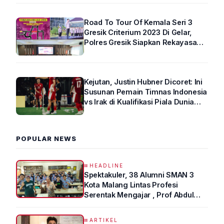
Road To Tour Of Kemala Seri 3
Gresik Criterium 2023 Di Gelar,
Polres Gresik Siapkan Rekayasa
Arus Lalin
Kejutan, Justin Hubner Dicoret: Ini
Susunan Pemain Timnas Indonesia
vs Irak di Kualifikasi Piala Dunia
2026 R4
POPULAR NEWS
HEADLINE
Spektakuler, 38 Alumni SMAN 3
Kota Malang Lintas Profesi
Serentak Mengajar , Prof Abdul
Syukur Ungkap Tips Lolos Fakultas
Kedokteran
ARTIKEL