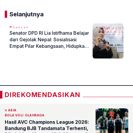
Selanjutnya
𝙳𝚊𝚎𝚛𝚊𝚑
Senator DPD RI Lia Istifhama Belajar
dari Gejolak Nepal: Sosialisasi
Empat Pilar Kebangsaan, Hidupkan
Kembali Penataran P4
«
»
DIREKOMENDASIKAN
ASIA
BOLA VOLI
OLAHRAGA
Hasil AVC Champions League 2026:
Bandung BJB Tandamata Terhenti,