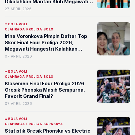
Dikalahkan Mantan Klub Megawati
Hangestri
27 APRIL 2026
BOLA VOLI
OLAHRAGA
PROLIGA
SOLO
Irina Voronkova Pimpin Daftar Top
Skor Final Four Proliga 2026,
Megawati Hangestri Kalahkan
Neriman Ozsoy
07 APRIL 2026
BOLA VOLI
OLAHRAGA
PROLIGA
SOLO
Klasemen Final Four Proliga 2026:
Gresik Phonska Masih Sempurna,
Favorit Grand Final?
07 APRIL 2026
BOLA VOLI
OLAHRAGA
PROLIGA
SURABAYA
Statistik Gresik Phonska vs Electric