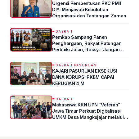
Urgensi Pembentukan PKC PMII
DIY: Menjawab Kebutuhan
Organisasi dan Tantangan Zaman
DAERAH
Pemkab Sampang Panen
Penghargaan, Rakyat Patungan
Perbaiki Jalan, Rossy: "Jangan
Sampai Prestasi Hanya Indah di
Atas Kertas"
DAERAH PASURUAN
KAJARI PASURUAN EKSEKUSI
DANA KORUPSI PKBM CAPAI
KERUGIAN 4 M
DAERAH
Mahasiswa KKN UPN “Veteran”
Jawa Timur Perkuat Digitalisasi
UMKM Desa Mangkujajar melalui
Program UMKM GO DIGITAL