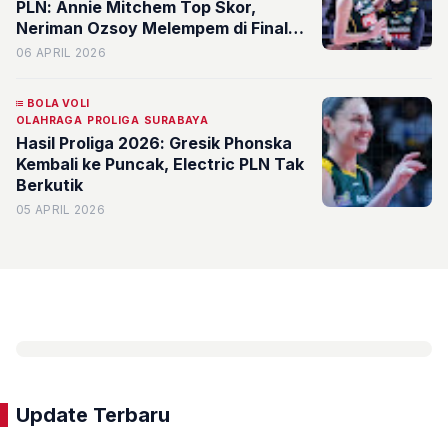
PLN: Annie Mitchem Top Skor,
Neriman Ozsoy Melempem di Final
Four Proliga 2026?
06 APRIL 2026
BOLA VOLI
OLAHRAGA
PROLIGA
SURABAYA
Hasil Proliga 2026: Gresik Phonska
Kembali ke Puncak, Electric PLN Tak
Berkutik
05 APRIL 2026
Update Terbaru