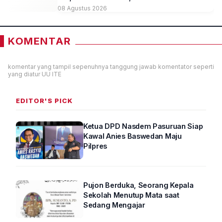
hingga Kepemimpinan
08 Agustus 2026
KOMENTAR
komentar yang tampil sepenuhnya tanggung jawab komentator seperti
yang diatur UU ITE
EDITOR'S PICK
Ketua DPD Nasdem Pasuruan Siap
Kawal Anies Baswedan Maju
Pilpres
Pujon Berduka, Seorang Kepala
Sekolah Menutup Mata saat
Sedang Mengajar