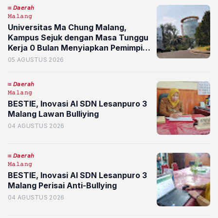
𝘋𝘢𝘦𝘳𝘢𝘩
𝙼𝚊𝚕𝚊𝚗𝚐
Universitas Ma Chung Malang,
Kampus Sejuk dengan Masa Tunggu
Kerja 0 Bulan Menyiapkan Pemimpin
Masa Depan
05 AGUSTUS 2026
𝘋𝘢𝘦𝘳𝘢𝘩
𝙼𝚊𝚕𝚊𝚗𝚐
BESTIE, Inovasi AI SDN Lesanpuro 3
Malang Lawan Bulliying
04 AGUSTUS 2026
𝘋𝘢𝘦𝘳𝘢𝘩
𝙼𝚊𝚕𝚊𝚗𝚐
BESTIE, Inovasi AI SDN Lesanpuro 3
Malang Perisai Anti-Bullying
04 AGUSTUS 2026