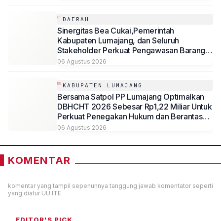
DAERAH
Sinergitas Bea Cukai,Pemerintah
Kabupaten Lumajang, dan Seluruh
Stakeholder Perkuat Pengawasan Barang
Kena Cukai Ilegal Melalui Pemanfaatan
06 Agustus 2026
DBHCHT Tahun Anggaran 2026
KABUPATEN LUMAJANG
Bersama Satpol PP Lumajang Optimalkan
DBHCHT 2026 Sebesar Rp1,22 Miliar Untuk
Perkuat Penegakan Hukum dan Berantas
Rokok Ilegal
06 Agustus 2026
KOMENTAR
komentar yang tampil sepenuhnya tanggung jawab komentator seperti
yang diatur UU ITE
EDITOR'S PICK