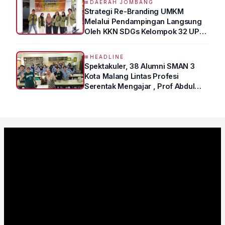
DAERAH JOMBANG
Strategi Re-Branding UMKM
Melalui Pendampingan Langsung
Oleh KKN SDGs Kelompok 32 UPN
“VETERAN” Jawa Timur
HEADLINE
Spektakuler, 38 Alumni SMAN 3
Kota Malang Lintas Profesi
Serentak Mengajar , Prof Abdul
Syukur Ungkap Tips Lolos Fakultas
Kedokteran