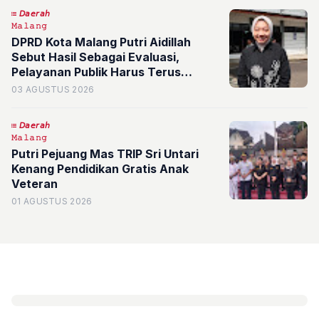
𝘋𝘢𝘦𝘳𝘢𝘩
𝙼𝚊𝚕𝚊𝚗𝚐
DPRD Kota Malang Putri Aidillah
Sebut Hasil Sebagai Evaluasi,
Pelayanan Publik Harus Terus
Ditingkatkan
03 AGUSTUS 2026
𝘋𝘢𝘦𝘳𝘢𝘩
𝙼𝚊𝚕𝚊𝚗𝚐
Putri Pejuang Mas TRIP Sri Untari
Kenang Pendidikan Gratis Anak
Veteran
01 AGUSTUS 2026