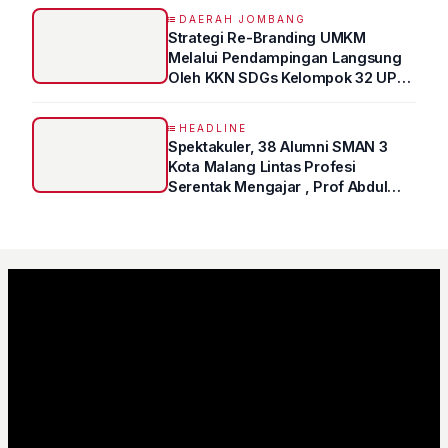
DAERAH JOMBANG
Strategi Re-Branding UMKM
Melalui Pendampingan Langsung
Oleh KKN SDGs Kelompok 32 UPN
“VETERAN” Jawa Timur
HEADLINE
Spektakuler, 38 Alumni SMAN 3
Kota Malang Lintas Profesi
Serentak Mengajar , Prof Abdul
Syukur Ungkap Tips Lolos Fakultas
Kedokteran