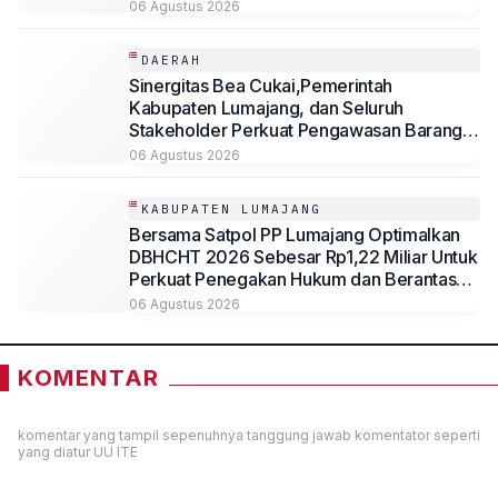
Kesejahteraan Masyarakat
06 Agustus 2026
DAERAH
Sinergitas Bea Cukai,Pemerintah
Kabupaten Lumajang, dan Seluruh
Stakeholder Perkuat Pengawasan Barang
Kena Cukai Ilegal Melalui Pemanfaatan
06 Agustus 2026
DBHCHT Tahun Anggaran 2026
KABUPATEN LUMAJANG
Bersama Satpol PP Lumajang Optimalkan
DBHCHT 2026 Sebesar Rp1,22 Miliar Untuk
Perkuat Penegakan Hukum dan Berantas
Rokok Ilegal
06 Agustus 2026
KOMENTAR
komentar yang tampil sepenuhnya tanggung jawab komentator seperti
yang diatur UU ITE