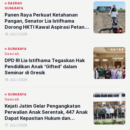
DAERAH
SURABAYA
Panen Raya Perkuat Ketahanan
Pangan, Senator Lia Istifhama
Dorong HKTI Kawal Aspirasi Petani
hingga Tingkat Nasional
19 JULI 2026
SURABAYA
𝙳𝚊𝚎𝚛𝚊𝚑
DPD RI Lia Istifhama Tegaskan Hak
Pendidikan Anak 'Gifted' dalam
Seminar di Gresik
18 JULI 2026
SURABAYA
𝙳𝚊𝚎𝚛𝚊𝚑
Kejati Jatim Gelar Pengangkatan
Perwalian Anak Serentak, 447 Anak
Dapat Kepastian Hukum dan
Perlindungan Negara
17 JULI 2026