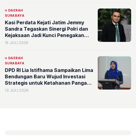
DAERAH
SURABAYA
Kasi Perdata Kejati Jatim Jemmy
Sandra Tegaskan Sinergi Polri dan
Kejaksaan Jadi Kunci Penegakan
Hukum dan Edukasi Publik di Era
15 JULI 2026
Media Sosial
DAERAH
SURABAYA
DPD RI Lia Istifhama Sampaikan Lima
Bendungan Baru Wujud Investasi
Strategis untuk Ketahanan Pangan
dan Kesejahteraan Rakyat
13 JULI 2026