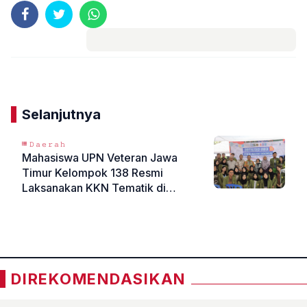
Komentar
Selanjutnya
𝙳𝚊𝚎𝚛𝚊𝚑
Mahasiswa UPN Veteran Jawa
Timur Kelompok 138 Resmi
Laksanakan KKN Tematik di
Kelurahan Klampis Ngasem,
«
»
Kecamatan Sukolilo Angkat Tema
Digitalisasi UMKM dan
Keberlanjutan Lingkungan
DIREKOMENDASIKAN