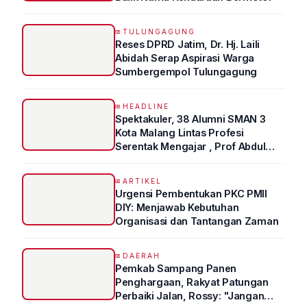
TULUNGAGUNG
Reses DPRD Jatim, Dr. Hj. Laili
Abidah Serap Aspirasi Warga
Sumbergempol Tulungagung
HEADLINE
Spektakuler, 38 Alumni SMAN 3
Kota Malang Lintas Profesi
Serentak Mengajar , Prof Abdul
Syukur Ungkap Tips Lolos Fakultas
Kedokteran
ARTIKEL
Urgensi Pembentukan PKC PMII
DIY: Menjawab Kebutuhan
Organisasi dan Tantangan Zaman
DAERAH
Pemkab Sampang Panen
Penghargaan, Rakyat Patungan
Perbaiki Jalan, Rossy: "Jangan