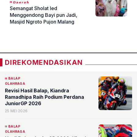
𝘿𝙖𝙚𝙧𝙖𝙝
Semangat Sholat Ied
Menggendong Bayi pun Jadi,
Masjid Ngroto Pujon Malang
«
»
DIREKOMENDASIKAN
BALAP
OLAHRAGA
Revisi Hasil Balap, Kiandra
Ramadhipa Raih Podium Perdana
JuniorGP 2026
25 MEI 2026
BALAP
OLAHRAGA