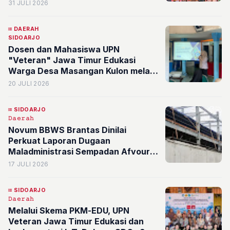
Tropodo
31 JULI 2026
DAERAH
SIDOARJO
Dosen dan Mahasiswa UPN
"Veteran" Jawa Timur Edukasi
Warga Desa Masangan Kulon melalui
Implementasi Ecobrick sebagai
20 JULI 2026
Solusi Pengelolaan Sampah Plastik
Berkelanjutan
SIDOARJO
𝙳𝚊𝚎𝚛𝚊𝚑
Novum BBWS Brantas Dinilai
Perkuat Laporan Dugaan
Maladministrasi Sempadan Afvour
Karangbong, Pelapor Desak
17 JULI 2026
Ombudsman RI Bertindak Tegas
SIDOARJO
𝙳𝚊𝚎𝚛𝚊𝚑
Melalui Skema PKM-EDU, UPN
Veteran Jawa Timur Edukasi dan