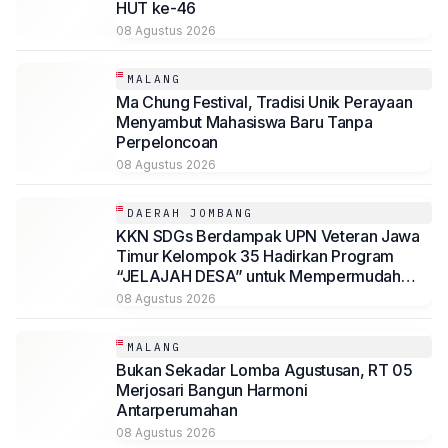
HUT ke-46
08 Agustus 2026
MALANG
Ma Chung Festival, Tradisi Unik Perayaan
Menyambut Mahasiswa Baru Tanpa
Perpeloncoan
08 Agustus 2026
DAERAH JOMBANG
KKN SDGs Berdampak UPN Veteran Jawa
Timur Kelompok 35 Hadirkan Program
“JELAJAH DESA” untuk Mempermudah
Akses Informasi Desa Sambirejo
08 Agustus 2026
MALANG
Bukan Sekadar Lomba Agustusan, RT 05
Merjosari Bangun Harmoni
Antarperumahan
08 Agustus 2026