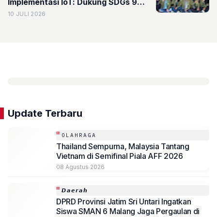
Implementasi IoT: Dukung SDGs 9
dan 14 untuk Kendalikan Kualitas Air
10 JULI 2026
Tambak Desa Segoro Tambak
Sidoarjo
Update Terbaru
OLAHRAGA
Thailand Sempurna, Malaysia Tantang
Vietnam di Semifinal Piala AFF 2026
08 Agustus 2026
𝘿𝙖𝙚𝙧𝙖𝙝
DPRD Provinsi Jatim Sri Untari Ingatkan
Siswa SMAN 6 Malang Jaga Pergaulan di