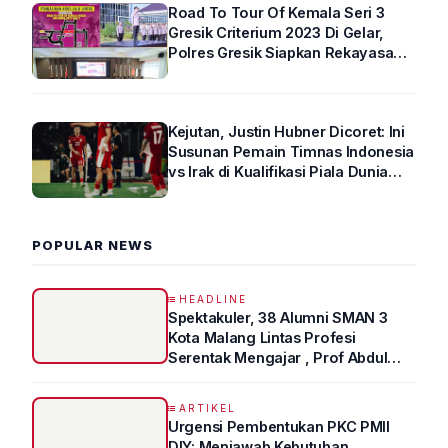
Road To Tour Of Kemala Seri 3
Gresik Criterium 2023 Di Gelar,
Polres Gresik Siapkan Rekayasa
Arus Lalin
Kejutan, Justin Hubner Dicoret: Ini
Susunan Pemain Timnas Indonesia
vs Irak di Kualifikasi Piala Dunia
2026 R4
POPULAR NEWS
HEADLINE
Spektakuler, 38 Alumni SMAN 3
Kota Malang Lintas Profesi
Serentak Mengajar , Prof Abdul
Syukur Ungkap Tips Lolos Fakultas
Kedokteran
ARTIKEL
Urgensi Pembentukan PKC PMII
DIY: Menjawab Kebutuhan