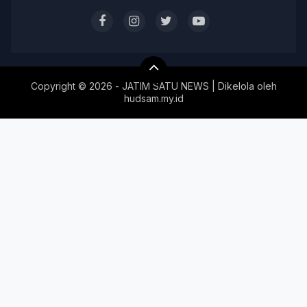
Copyright ©
2026 - JATIM SATU NEWS | Dikelola oleh
hudsam.my.id