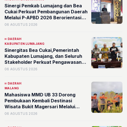
Sinergi Pemkab Lumajang dan Bea
Cukai Perkuat Pembangunan Daerah
Melalui P-APBD 2026 Berorientasi
pada Kesejahteraan Masyarakat
06 AGUSTUS 2026
DAERAH
KABUPATEN LUMAJANG
Sinergitas Bea Cukai,Pemerintah
Kabupaten Lumajang, dan Seluruh
Stakeholder Perkuat Pengawasan
Barang Kena Cukai Ilegal Melalui
06 AGUSTUS 2026
Pemanfaatan DBHCHT Tahun
Anggaran 2026
DAERAH
MALANG
Mahasiswa MMD UB 33 Dorong
Pembukaan Kembali Destinasi
Wisata Bukit Magersari Melalui
Pemetaan Potensi
06 AGUSTUS 2026