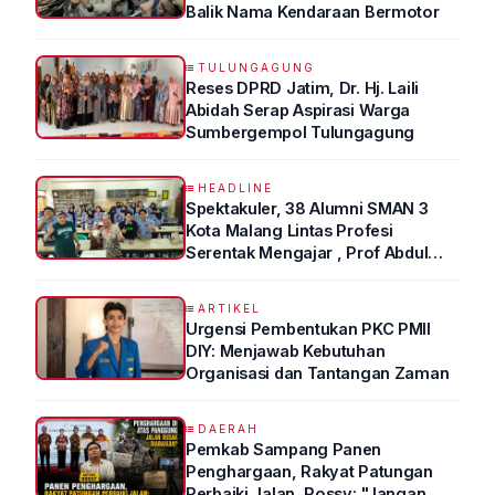
Balik Nama Kendaraan Bermotor
TULUNGAGUNG
Reses DPRD Jatim, Dr. Hj. Laili
Abidah Serap Aspirasi Warga
Sumbergempol Tulungagung
HEADLINE
Spektakuler, 38 Alumni SMAN 3
Kota Malang Lintas Profesi
Serentak Mengajar , Prof Abdul
Syukur Ungkap Tips Lolos Fakultas
Kedokteran
ARTIKEL
Urgensi Pembentukan PKC PMII
DIY: Menjawab Kebutuhan
Organisasi dan Tantangan Zaman
DAERAH
Pemkab Sampang Panen
Penghargaan, Rakyat Patungan
Perbaiki Jalan, Rossy: "Jangan