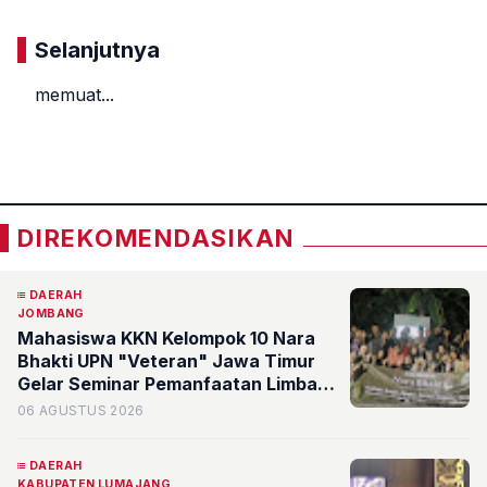
Selanjutnya
memuat...
«
»
DIREKOMENDASIKAN
DAERAH
JOMBANG
Mahasiswa KKN Kelompok 10 Nara
Bhakti UPN "Veteran" Jawa Timur
Gelar Seminar Pemanfaatan Limbah
Bernilai Ekonomi di Desa Mojoduwur
06 AGUSTUS 2026
DAERAH
KABUPATEN LUMAJANG