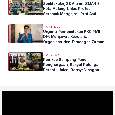
Spektakuler, 38 Alumni SMAN 3
Kota Malang Lintas Profesi
Serentak Mengajar , Prof Abdul
Syukur Ungkap Tips Lolos Fakultas
Kedokteran
ARTIKEL
Urgensi Pembentukan PKC PMII
DIY: Menjawab Kebutuhan
Organisasi dan Tantangan Zaman
DAERAH
Pemkab Sampang Panen
Penghargaan, Rakyat Patungan
Perbaiki Jalan, Rossy: "Jangan
Sampai Prestasi Hanya Indah di
Atas Kertas"