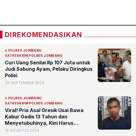
«
»
DIREKOMENDASIKAN
POLRES JOMBANG
SATRESKRIM POLRES JOMBANG
Curi Uang Senilai Rp 107 Juta untuk
Judi Sabung Ayam, Pelaku Diringkus
Polisi
30 SEPTEMBER 2024
POLRES JOMBANG
SATRESKRIM POLRES JOMBANG
Viral! Pria Asal Gresik Usai Bawa
Kabur Gadis 13 Tahun dan
Menyetubuhinya, Kini Harus
Mendekam di Hotel Prodeo
16 AGUSTUS 2024