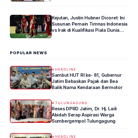
Kejutan, Justin Hubner Dicoret: Ini
Susunan Pemain Timnas Indonesia
vs Irak di Kualifikasi Piala Dunia
2026 R4
POPULAR NEWS
HEADLINE
Sambut HUT RI ke- 81, Gubernur
Jatim Bebaskan Pajak dan Bea
Balik Nama Kendaraan Bermotor
TULUNGAGUNG
Reses DPRD Jatim, Dr. Hj. Laili
Abidah Serap Aspirasi Warga
Sumbergempol Tulungagung
HEADLINE