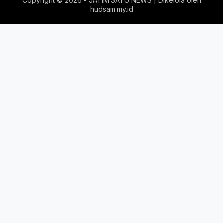
Copyright ©
2026 - JATIM SATU NEWS | Dikelola oleh
hudsam.my.id