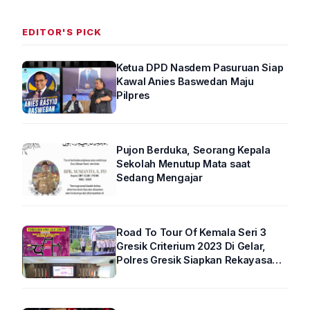
EDITOR'S PICK
Ketua DPD Nasdem Pasuruan Siap
Kawal Anies Baswedan Maju
Pilpres
Pujon Berduka, Seorang Kepala
Sekolah Menutup Mata saat
Sedang Mengajar
Road To Tour Of Kemala Seri 3
Gresik Criterium 2023 Di Gelar,
Polres Gresik Siapkan Rekayasa
Arus Lalin