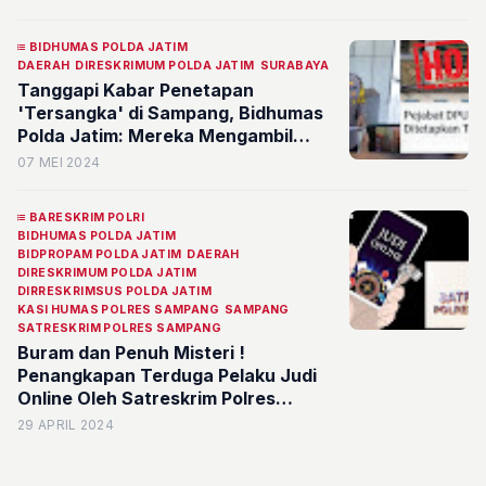
BIDHUMAS POLDA JATIM
DAERAH
DIRESKRIMUM POLDA JATIM
SURABAYA
Tanggapi Kabar Penetapan
'Tersangka' di Sampang, Bidhumas
Polda Jatim: Mereka Mengambil
Profesi Malaikat
07 MEI 2024
BARESKRIM POLRI
BIDHUMAS POLDA JATIM
BIDPROPAM POLDA JATIM
DAERAH
DIRESKRIMUM POLDA JATIM
DIRRESKRIMSUS POLDA JATIM
KASI HUMAS POLRES SAMPANG
SAMPANG
SATRESKRIM POLRES SAMPANG
Buram dan Penuh Misteri !
Penangkapan Terduga Pelaku Judi
Online Oleh Satreskrim Polres
Sampang Madura
29 APRIL 2024