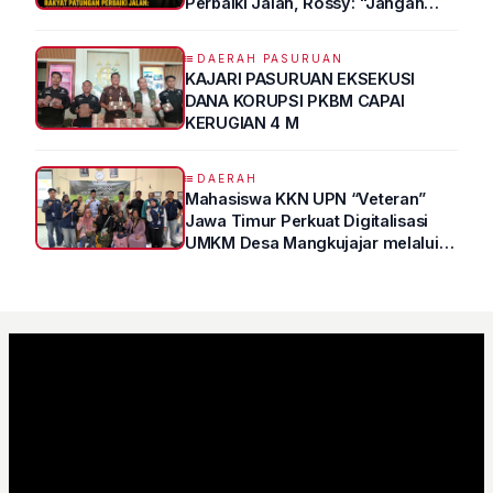
Perbaiki Jalan, Rossy: "Jangan
Sampai Prestasi Hanya Indah di
Atas Kertas"
DAERAH PASURUAN
KAJARI PASURUAN EKSEKUSI
DANA KORUPSI PKBM CAPAI
KERUGIAN 4 M
DAERAH
Mahasiswa KKN UPN “Veteran”
Jawa Timur Perkuat Digitalisasi
UMKM Desa Mangkujajar melalui
Program UMKM GO DIGITAL