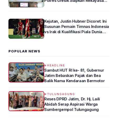
Polres Gresik Siapkan Rekayasa
Arus Lalin
Kejutan, Justin Hubner Dicoret: Ini
Susunan Pemain Timnas Indonesia
vs Irak di Kualifikasi Piala Dunia
2026 R4
POPULAR NEWS
HEADLINE
Sambut HUT RI ke- 81, Gubernur
Jatim Bebaskan Pajak dan Bea
Balik Nama Kendaraan Bermotor
TULUNGAGUNG
Reses DPRD Jatim, Dr. Hj. Laili
Abidah Serap Aspirasi Warga
Sumbergempol Tulungagung