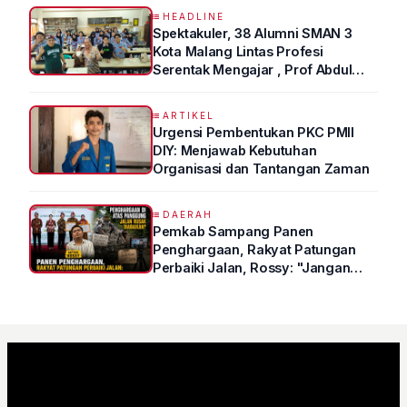
HEADLINE
Spektakuler, 38 Alumni SMAN 3
Kota Malang Lintas Profesi
Serentak Mengajar , Prof Abdul
Syukur Ungkap Tips Lolos Fakultas
Kedokteran
ARTIKEL
Urgensi Pembentukan PKC PMII
DIY: Menjawab Kebutuhan
Organisasi dan Tantangan Zaman
DAERAH
Pemkab Sampang Panen
Penghargaan, Rakyat Patungan
Perbaiki Jalan, Rossy: "Jangan
Sampai Prestasi Hanya Indah di
Atas Kertas"