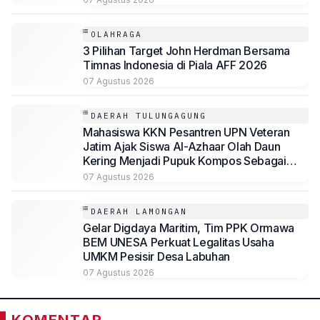
OLAHRAGA
3 Pilihan Target John Herdman Bersama
Timnas Indonesia di Piala AFF 2026
07 Agustus 2026
DAERAH TULUNGAGUNG
Mahasiswa KKN Pesantren UPN Veteran
Jatim Ajak Siswa Al-Azhaar Olah Daun
Kering Menjadi Pupuk Kompos Sebagai
Solusi Ramah Lingkungan
07 Agustus 2026
DAERAH LAMONGAN
Gelar Digdaya Maritim, Tim PPK Ormawa
BEM UNESA Perkuat Legalitas Usaha
UMKM Pesisir Desa Labuhan
07 Agustus 2026
KOMENTAR