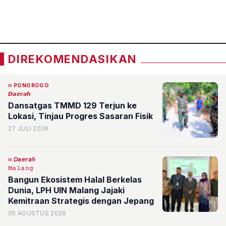
«
»
DIREKOMENDASIKAN
PONOROGO
𝘿𝙖𝙚𝙧𝙖𝙝
Dansatgas TMMD 129 Terjun ke
Lokasi, Tinjau Progres Sasaran Fisik
27 JULI 2026
𝘋𝘢𝘦𝘳𝘢𝘩
𝙼𝚊𝚕𝚊𝚗𝚐
Bangun Ekosistem Halal Berkelas
Dunia, LPH UIN Malang Jajaki
Kemitraan Strategis dengan Jepang
05 AGUSTUS 2026