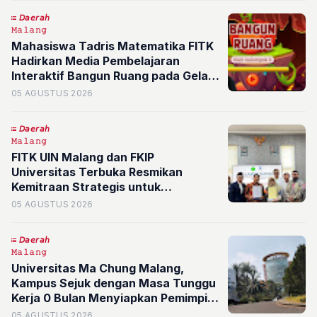
𝘋𝘢𝘦𝘳𝘢𝘩
𝙼𝚊𝚕𝚊𝚗𝚐
Mahasiswa Tadris Matematika FITK
Hadirkan Media Pembelajaran
Interaktif Bangun Ruang pada Gelar
Karya 2026
05 AGUSTUS 2026
𝘋𝘢𝘦𝘳𝘢𝘩
𝙼𝚊𝚕𝚊𝚗𝚐
FITK UIN Malang dan FKIP
Universitas Terbuka Resmikan
Kemitraan Strategis untuk
Membangun Pendidikan Berkelas
05 AGUSTUS 2026
Dunia
𝘋𝘢𝘦𝘳𝘢𝘩
𝙼𝚊𝚕𝚊𝚗𝚐
Universitas Ma Chung Malang,
Kampus Sejuk dengan Masa Tunggu
Kerja 0 Bulan Menyiapkan Pemimpin
Masa Depan
05 AGUSTUS 2026