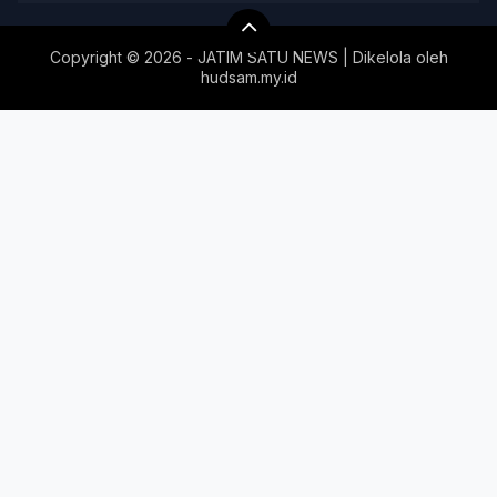
Copyright ©
2026 - JATIM SATU NEWS | Dikelola oleh
hudsam.my.id