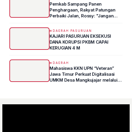
Pemkab Sampang Panen
Penghargaan, Rakyat Patungan
Perbaiki Jalan, Rossy: "Jangan
Sampai Prestasi Hanya Indah di
Atas Kertas"
DAERAH PASURUAN
KAJARI PASURUAN EKSEKUSI
DANA KORUPSI PKBM CAPAI
KERUGIAN 4 M
DAERAH
Mahasiswa KKN UPN “Veteran”
Jawa Timur Perkuat Digitalisasi
UMKM Desa Mangkujajar melalui
Program UMKM GO DIGITAL