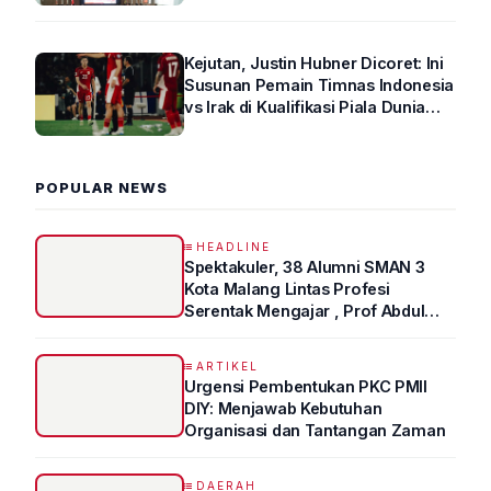
Kejutan, Justin Hubner Dicoret: Ini
Susunan Pemain Timnas Indonesia
vs Irak di Kualifikasi Piala Dunia
2026 R4
POPULAR NEWS
HEADLINE
Spektakuler, 38 Alumni SMAN 3
Kota Malang Lintas Profesi
Serentak Mengajar , Prof Abdul
Syukur Ungkap Tips Lolos Fakultas
Kedokteran
ARTIKEL
Urgensi Pembentukan PKC PMII
DIY: Menjawab Kebutuhan
Organisasi dan Tantangan Zaman
DAERAH