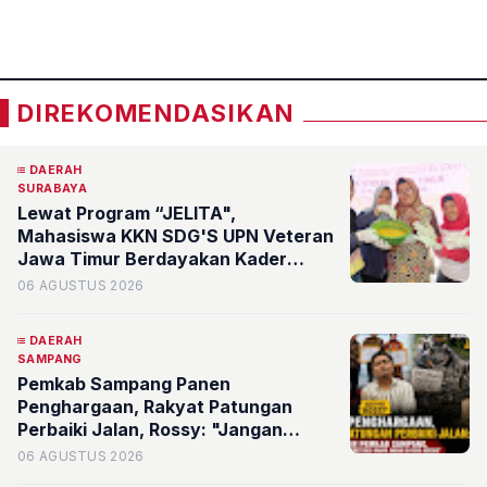
«
»
DIREKOMENDASIKAN
DAERAH
SURABAYA
Lewat Program “JELITA",
Mahasiswa KKN SDG'S UPN Veteran
Jawa Timur Berdayakan Kader
serta Karang Taruna RW 07
06 AGUSTUS 2026
Kelurahan Banyu Urip Olah Limbah
Minyak Jelantah
DAERAH
SAMPANG
Pemkab Sampang Panen
Penghargaan, Rakyat Patungan
Perbaiki Jalan, Rossy: "Jangan
Sampai Prestasi Hanya Indah di Atas
06 AGUSTUS 2026
Kertas"