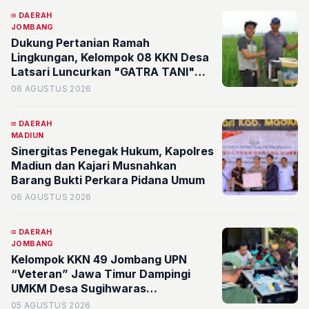
DAERAH
JOMBANG
Dukung Pertanian Ramah
Lingkungan, Kelompok 08 KKN Desa
Latsari Luncurkan "GATRA TANI"
Bertenaga Surya
06 AGUSTUS 2026
DAERAH
MADIUN
Sinergitas Penegak Hukum, Kapolres
Madiun dan Kajari Musnahkan
Barang Bukti Perkara Pidana Umum
06 AGUSTUS 2026
DAERAH
JOMBANG
Kelompok KKN 49 Jombang UPN
“Veteran” Jawa Timur Dampingi
UMKM Desa Sugihwaras
Kembangkan Branding Digital
05 AGUSTUS 2026