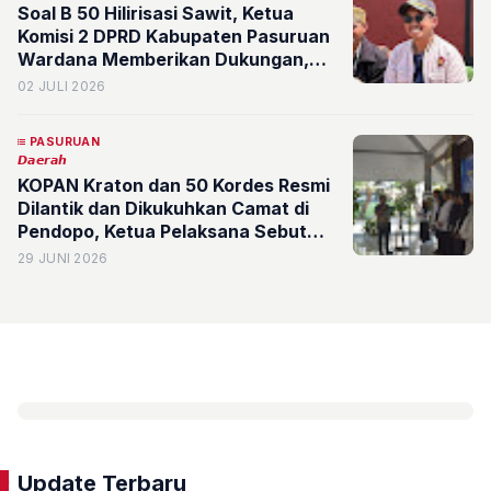
Soal B 50 Hilirisasi Sawit, Ketua
Komisi 2 DPRD Kabupaten Pasuruan
Wardana Memberikan Dukungan,
Perkuat Energi Nasional
02 JULI 2026
PASURUAN
𝘿𝙖𝙚𝙧𝙖𝙝
KOPAN Kraton dan 50 Kordes Resmi
Dilantik dan Dikukuhkan Camat di
Pendopo, Ketua Pelaksana Sebut
Narkoba Sudah Masuk Gang Desa
29 JUNI 2026
Update Terbaru