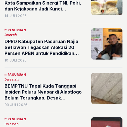
Kota Sampaikan Sinergi TNI, Polri,
dan Kejaksaan Jadi Kunci
Penegakan Hukum yang Dipercaya
14 JULI 2026
Publik
PASURUAN
𝘋𝘢𝘦𝘳𝘢𝘩
DPRD Kabupaten Pasuruan Najib
Setiawan Tegaskan Alokasi 20
Persen APBN untuk Pendidikan
Harus Berdampak Nyata bagi
10 JULI 2026
Kualitas SDM dan Kesejahteraan
Guru
PASURUAN
𝙳𝚊𝚎𝚛𝚊𝚑
BEMPTNU Tapal Kuda Tanggapi
Insiden Peluru Nyasar di Alastlogo
Belum Terungkap, Desak
Penyelidikan Transparan Polres
09 JULI 2026
Pasuruan Kota
PASURUAN
𝙳𝚊𝚎𝚛𝚊𝚑