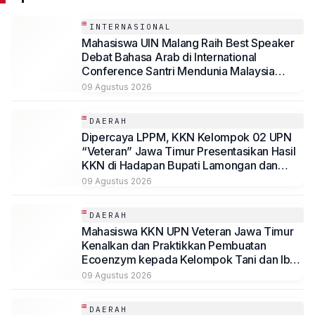
INTERNASIONAL
Mahasiswa UIN Malang Raih Best Speaker
Debat Bahasa Arab di International
Conference Santri Mendunia Malaysia
Batch 6
09 Agustus 2026
DAERAH
Dipercaya LPPM, KKN Kelompok 02 UPN
“Veteran” Jawa Timur Presentasikan Hasil
KKN di Hadapan Bupati Lamongan dan
Jajaran
09 Agustus 2026
DAERAH
Mahasiswa KKN UPN Veteran Jawa Timur
Kenalkan dan Praktikkan Pembuatan
Ecoenzym kepada Kelompok Tani dan Ibu
PKK di Jombang
09 Agustus 2026
DAERAH