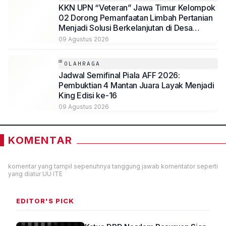
KKN UPN “Veteran” Jawa Timur Kelompok
02 Dorong Pemanfaatan Limbah Pertanian
Menjadi Solusi Berkelanjutan di Desa
Kedungmegarih, Dihadiri Rektorat dan
09 Agustus 2026
Jajaran LPPM UPN Veteran Jawa Timur
OLAHRAGA
Jadwal Semifinal Piala AFF 2026:
Pembuktian 4 Mantan Juara Layak Menjadi
King Edisi ke-16
09 Agustus 2026
KOMENTAR
komentar yang tampil sepenuhnya tanggung jawab komentator seperti
yang diatur UU ITE
EDITOR'S PICK