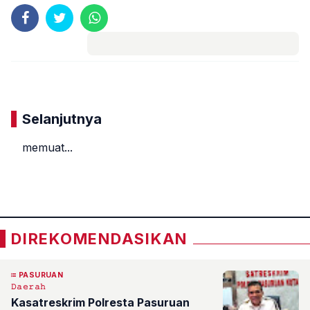
Komentar
Selanjutnya
memuat...
«
»
DIREKOMENDASIKAN
PASURUAN
𝙳𝚊𝚎𝚛𝚊𝚑
Kasatreskrim Polresta Pasuruan