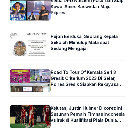
Ketua DPD Nasdem Pasuruan Siap
Kawal Anies Baswedan Maju
Pilpres
Pujon Berduka, Seorang Kepala
Sekolah Menutup Mata saat
Sedang Mengajar
Road To Tour Of Kemala Seri 3
Gresik Criterium 2023 Di Gelar,
Polres Gresik Siapkan Rekayasa
Arus Lalin
Kejutan, Justin Hubner Dicoret: Ini
Susunan Pemain Timnas Indonesia
vs Irak di Kualifikasi Piala Dunia
2026 R4