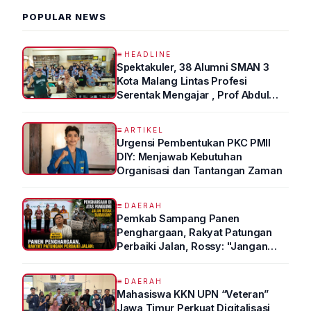
POPULAR NEWS
HEADLINE
Spektakuler, 38 Alumni SMAN 3
Kota Malang Lintas Profesi
Serentak Mengajar , Prof Abdul
Syukur Ungkap Tips Lolos Fakultas
Kedokteran
ARTIKEL
Urgensi Pembentukan PKC PMII
DIY: Menjawab Kebutuhan
Organisasi dan Tantangan Zaman
DAERAH
Pemkab Sampang Panen
Penghargaan, Rakyat Patungan
Perbaiki Jalan, Rossy: "Jangan
Sampai Prestasi Hanya Indah di
Atas Kertas"
DAERAH
Mahasiswa KKN UPN “Veteran”
Jawa Timur Perkuat Digitalisasi