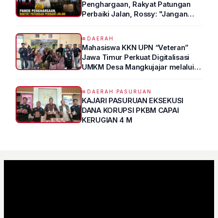
Penghargaan, Rakyat Patungan
Perbaiki Jalan, Rossy: "Jangan
Sampai Prestasi Hanya Indah di
Atas Kertas"
DAERAH
Mahasiswa KKN UPN “Veteran”
Jawa Timur Perkuat Digitalisasi
UMKM Desa Mangkujajar melalui
Program UMKM GO DIGITAL
DAERAH PASURUAN
KAJARI PASURUAN EKSEKUSI
DANA KORUPSI PKBM CAPAI
KERUGIAN 4 M