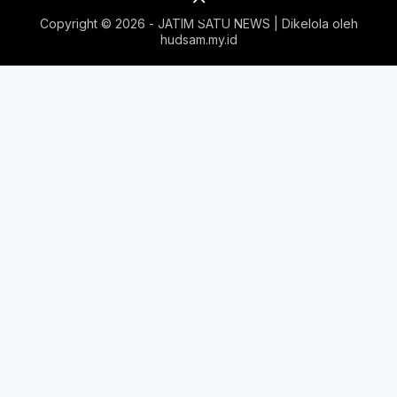
Copyright ©
2026 - JATIM SATU NEWS | Dikelola oleh
hudsam.my.id