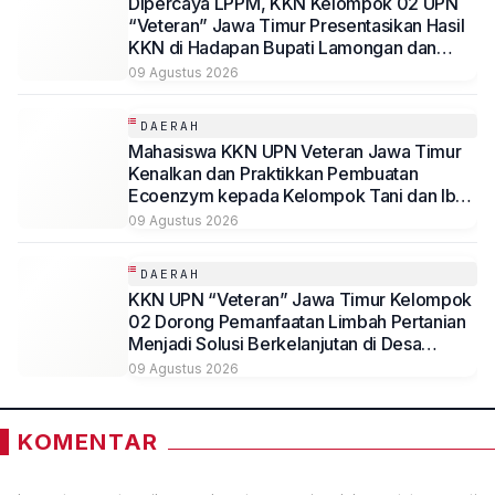
Dipercaya LPPM, KKN Kelompok 02 UPN
“Veteran” Jawa Timur Presentasikan Hasil
KKN di Hadapan Bupati Lamongan dan
Jajaran
09 Agustus 2026
DAERAH
Mahasiswa KKN UPN Veteran Jawa Timur
Kenalkan dan Praktikkan Pembuatan
Ecoenzym kepada Kelompok Tani dan Ibu
PKK di Jombang
09 Agustus 2026
DAERAH
KKN UPN “Veteran” Jawa Timur Kelompok
02 Dorong Pemanfaatan Limbah Pertanian
Menjadi Solusi Berkelanjutan di Desa
Kedungmegarih, Dihadiri Rektorat dan
09 Agustus 2026
Jajaran LPPM UPN Veteran Jawa Timur
KOMENTAR