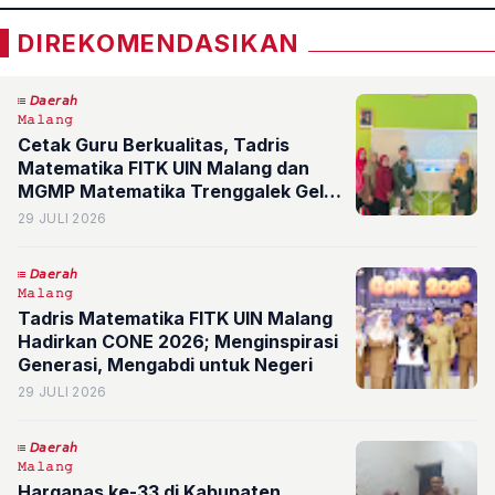
DIREKOMENDASIKAN
𝘋𝘢𝘦𝘳𝘢𝘩
𝙼𝚊𝚕𝚊𝚗𝚐
Cetak Guru Berkualitas, Tadris
Matematika FITK UIN Malang dan
MGMP Matematika Trenggalek Gelar
Pembelajaran Berbasis Artificial
29 JULI 2026
Intelligence
𝘋𝘢𝘦𝘳𝘢𝘩
𝙼𝚊𝚕𝚊𝚗𝚐
Tadris Matematika FITK UIN Malang
Hadirkan CONE 2026; Menginspirasi
Generasi, Mengabdi untuk Negeri
29 JULI 2026
𝘋𝘢𝘦𝘳𝘢𝘩
𝙼𝚊𝚕𝚊𝚗𝚐
Harganas ke-33 di Kabupaten