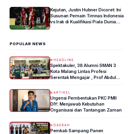
Kejutan, Justin Hubner Dicoret: Ini
Susunan Pemain Timnas Indonesia
vs Irak di Kualifikasi Piala Dunia
2026 R4
POPULAR NEWS
HEADLINE
Spektakuler, 38 Alumni SMAN 3
Kota Malang Lintas Profesi
Serentak Mengajar , Prof Abdul
Syukur Ungkap Tips Lolos Fakultas
Kedokteran
ARTIKEL
Urgensi Pembentukan PKC PMII
DIY: Menjawab Kebutuhan
Organisasi dan Tantangan Zaman
DAERAH
Pemkab Sampang Panen