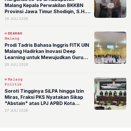
Malang Kepala Perwakilan BKKBN
Provinsi Jawa Timur Shodiqin, S.H.,
M.M., Dialog Langsung dan Beri
29 JULI 2026
Bantuan KRS , Keluarga Beresiko
Stunting
DEARAH
𝙼𝚊𝚕𝚊𝚗𝚐
Prodi Tadris Bahasa Inggris FITK UIN
Malang Hadirkan Inovasi Deep
Learning untuk Mewujudkan Guru
Inspiratif di MAN 1 Blitar
29 JULI 2026
𝙼𝚊𝚕𝚊𝚗𝚐
𝙿𝚘𝚕𝚒𝚝𝚒𝚔
Soroti Tingginya SiLPA hingga Izin
Miras, Fraksi PKS Nyatakan Sikap
"Abstain" atas LPJ APBD Kota
Malang 2025
27 JULI 2026