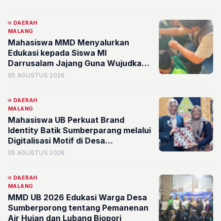
dan Pengendalian Hama Terpadu
DAERAH
MALANG
Mahasiswa MMD Menyalurkan
Edukasi kepada Siswa MI
Darrusalam Jajang Guna Wujudkan
Kemandirian Pangan Lewat Program
05 AGUSTUS 2026
BUDIKDAMBER
DAERAH
MALANG
Mahasiswa UB Perkuat Brand
Identity Batik Sumberparang melalui
Digitalisasi Motif di Desa
Sumberporong
05 AGUSTUS 2026
DAERAH
MALANG
MMD UB 2026 Edukasi Warga Desa
Sumberporong tentang Pemanenan
Air Hujan dan Lubang Biopori