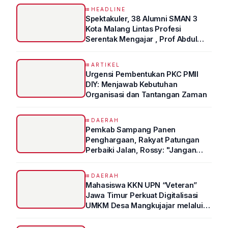
HEADLINE
Spektakuler, 38 Alumni SMAN 3
Kota Malang Lintas Profesi
Serentak Mengajar , Prof Abdul
Syukur Ungkap Tips Lolos Fakultas
Kedokteran
ARTIKEL
Urgensi Pembentukan PKC PMII
DIY: Menjawab Kebutuhan
Organisasi dan Tantangan Zaman
DAERAH
Pemkab Sampang Panen
Penghargaan, Rakyat Patungan
Perbaiki Jalan, Rossy: "Jangan
Sampai Prestasi Hanya Indah di
Atas Kertas"
DAERAH
Mahasiswa KKN UPN “Veteran”
Jawa Timur Perkuat Digitalisasi
UMKM Desa Mangkujajar melalui
Program UMKM GO DIGITAL