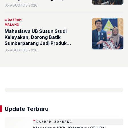
05 AGUSTUS 2026
DAERAH
MALANG
Mahasiswa UB Susun Studi
Kelayakan, Dorong Batik
Sumberparang Jadi Produk
Unggulan dan Identitas Desa
05 AGUSTUS 2026
Sumberporong
Update Terbaru
DAERAH JOMBANG