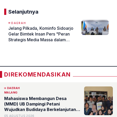
Selanjutnya
DAERAH
Jelang Pilkada, Kominfo Sidoarjo
Gelar Bimtek Insan Pers "Peran
Strategis Media Massa dalam
Mendukung Pemberitaan Positif
«
»
pada Pilkada Serentak Tahun
2024"
DIREKOMENDASIKAN
DAERAH
MALANG
Mahasiswa Membangun Desa
(MMD) UB Dampingi Petani
Wujudkan Budidaya Berkelanjutan
melalui Identifikasi Kesehatan Tanah
05 AGUSTUS 2026