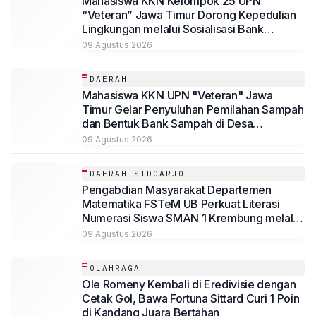
Mahasiswa KKN Kelompok 25 UPN
“Veteran” Jawa Timur Dorong Kepedulian
Lingkungan melalui Sosialisasi Bank
Sampah dan Pengadaan Tempat Sampah
09 Agustus 2026
Terpilah di Desa Mundusewu
DAERAH
Mahasiswa KKN UPN "Veteran" Jawa
Timur Gelar Penyuluhan Pemilahan Sampah
dan Bentuk Bank Sampah di Desa
Penggaron
09 Agustus 2026
DAERAH SIDOARJO
Pengabdian Masyarakat Departemen
Matematika FSTeM UB Perkuat Literasi
Numerasi Siswa SMAN 1 Krembung melalui
Integrasi Aljabar Berbasis Teknologi
09 Agustus 2026
OLAHRAGA
Ole Romeny Kembali di Eredivisie dengan
Cetak Gol, Bawa Fortuna Sittard Curi 1 Poin
di Kandang Juara Bertahan