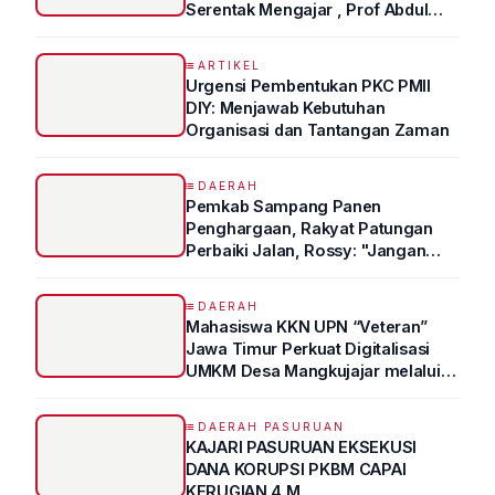
Serentak Mengajar , Prof Abdul
Syukur Ungkap Tips Lolos Fakultas
Kedokteran
ARTIKEL
Urgensi Pembentukan PKC PMII
DIY: Menjawab Kebutuhan
Organisasi dan Tantangan Zaman
DAERAH
Pemkab Sampang Panen
Penghargaan, Rakyat Patungan
Perbaiki Jalan, Rossy: "Jangan
Sampai Prestasi Hanya Indah di
Atas Kertas"
DAERAH
Mahasiswa KKN UPN “Veteran”
Jawa Timur Perkuat Digitalisasi
UMKM Desa Mangkujajar melalui
Program UMKM GO DIGITAL
DAERAH PASURUAN
KAJARI PASURUAN EKSEKUSI
DANA KORUPSI PKBM CAPAI
KERUGIAN 4 M