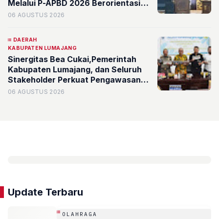
Melalui P-APBD 2026 Berorientasi
pada Kesejahteraan Masyarakat
06 AGUSTUS 2026
DAERAH
KABUPATEN LUMAJANG
Sinergitas Bea Cukai,Pemerintah
Kabupaten Lumajang, dan Seluruh
Stakeholder Perkuat Pengawasan
Barang Kena Cukai Ilegal Melalui
06 AGUSTUS 2026
Pemanfaatan DBHCHT Tahun
Anggaran 2026
Update Terbaru
OLAHRAGA