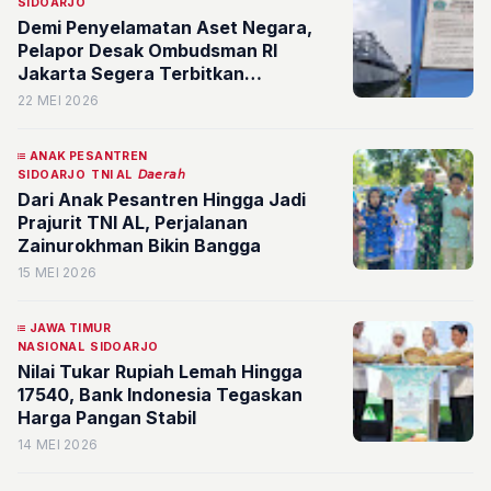
SIDOARJO
Demi Penyelamatan Aset Negara,
Pelapor Desak Ombudsman RI
Jakarta Segera Terbitkan
Rekomendasi Final Kasus Sempadan
22 MEI 2026
Sungai Sidoarjo
ANAK PESANTREN
SIDOARJO
TNI AL
𝘋𝘢𝘦𝘳𝘢𝘩
Dari Anak Pesantren Hingga Jadi
Prajurit TNI AL, Perjalanan
Zainurokhman Bikin Bangga
15 MEI 2026
JAWA TIMUR
NASIONAL
SIDOARJO
Nilai Tukar Rupiah Lemah Hingga
17540, Bank Indonesia Tegaskan
Harga Pangan Stabil
14 MEI 2026