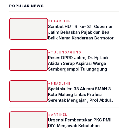
POPULAR NEWS
HEADLINE
Sambut HUT RI ke- 81, Gubernur
Jatim Bebaskan Pajak dan Bea
Balik Nama Kendaraan Bermotor
TULUNGAGUNG
Reses DPRD Jatim, Dr. Hj. Laili
Abidah Serap Aspirasi Warga
Sumbergempol Tulungagung
HEADLINE
Spektakuler, 38 Alumni SMAN 3
Kota Malang Lintas Profesi
Serentak Mengajar , Prof Abdul
Syukur Ungkap Tips Lolos Fakultas
Kedokteran
ARTIKEL
Urgensi Pembentukan PKC PMII
DIY: Menjawab Kebutuhan