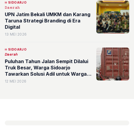
SIDOARJO
𝙳𝚊𝚎𝚛𝚊𝚑
UPN Jatim Bekali UMKM dan Karang
Taruna Strategi Branding di Era
Digital
13 MEI 2026
SIDOARJO
𝘋𝘢𝘦𝘳𝘢𝘩
Puluhan Tahun Jalan Sempit Dilalui
Truk Besar, Warga Sidoarjo
Tawarkan Solusi Adil untuk Warga
dan Perusahaan
12 MEI 2026