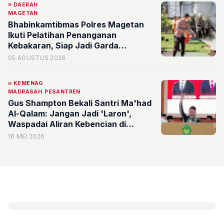
DAERAH
MAGETAN
Bhabinkamtibmas Polres Magetan
Ikuti Pelatihan Penanganan
Kebakaran, Siap Jadi Garda
Terdepan di Desa
05 AGUSTUS 2026
KEMENAG
MADRASAH
PESANTREN
Gus Shampton Bekali Santri Ma'had
Al-Qalam: Jangan Jadi 'Laron',
Waspadai Aliran Kebencian di
Kampus
16 MEI 2026