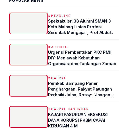
POPULAR NEWS
HEADLINE
Spektakuler, 38 Alumni SMAN 3
Kota Malang Lintas Profesi
Serentak Mengajar , Prof Abdul
Syukur Ungkap Tips Lolos Fakultas
Kedokteran
ARTIKEL
Urgensi Pembentukan PKC PMII
DIY: Menjawab Kebutuhan
Organisasi dan Tantangan Zaman
DAERAH
Pemkab Sampang Panen
Penghargaan, Rakyat Patungan
Perbaiki Jalan, Rossy: "Jangan
Sampai Prestasi Hanya Indah di
Atas Kertas"
DAERAH PASURUAN
KAJARI PASURUAN EKSEKUSI
DANA KORUPSI PKBM CAPAI
KERUGIAN 4 M