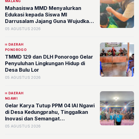
MALANG
Mahasiswa MMD Menyalurkan
Edukasi kepada Siswa MI
Darrusalam Jajang Guna Wujudkan
Kemandirian Pangan Lewat Program
05 AGUSTUS 2026
BUDIKDAMBER
DAERAH
PONOROGO
TMMD 129 dan DLH Ponorogo Gelar
Penyuluhan Lingkungan Hidup di
Desa Bulu Lor
05 AGUSTUS 2026
DAERAH
NGAWI
Gelar Karya Tutup PPM 04 IAI Ngawi
di Desa Kedungprahu, Tinggalkan
Inovasi dan Semangat
Pemberdayaan Masyarakat
05 AGUSTUS 2026