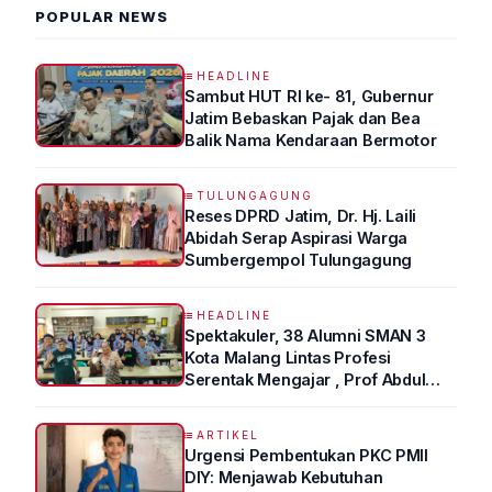
POPULAR NEWS
HEADLINE
Sambut HUT RI ke- 81, Gubernur
Jatim Bebaskan Pajak dan Bea
Balik Nama Kendaraan Bermotor
TULUNGAGUNG
Reses DPRD Jatim, Dr. Hj. Laili
Abidah Serap Aspirasi Warga
Sumbergempol Tulungagung
HEADLINE
Spektakuler, 38 Alumni SMAN 3
Kota Malang Lintas Profesi
Serentak Mengajar , Prof Abdul
Syukur Ungkap Tips Lolos Fakultas
Kedokteran
ARTIKEL
Urgensi Pembentukan PKC PMII
DIY: Menjawab Kebutuhan