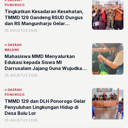
DAERAH
PONOROGO
Tingkatkan Kesadaran Kesehatan,
TMMD 129 Gandeng RSUD Dungus
dan RS Mangunharjo Gelar
Pelayanan Kesehatan Gratis
05 AGUSTUS 2026
DAERAH
MALANG
Mahasiswa MMD Menyalurkan
Edukasi kepada Siswa MI
Darrusalam Jajang Guna Wujudkan
Kemandirian Pangan Lewat Program
05 AGUSTUS 2026
BUDIKDAMBER
DAERAH
PONOROGO
TMMD 129 dan DLH Ponorogo Gelar
Penyuluhan Lingkungan Hidup di
Desa Bulu Lor
05 AGUSTUS 2026