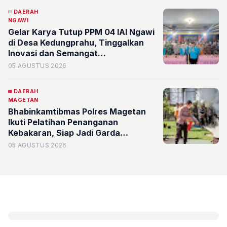
DAERAH
NGAWI
Gelar Karya Tutup PPM 04 IAI Ngawi
di Desa Kedungprahu, Tinggalkan
Inovasi dan Semangat
Pemberdayaan Masyarakat
05 AGUSTUS 2026
DAERAH
MAGETAN
Bhabinkamtibmas Polres Magetan
Ikuti Pelatihan Penanganan
Kebakaran, Siap Jadi Garda
Terdepan di Desa
05 AGUSTUS 2026