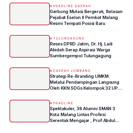
HEADLINE DAERAH
Gerbong Mutasi Bergerak, Belasan
Pejabat Eselon II Pemkot Malang
Resmi Tempati Posisi Baru
TULUNGAGUNG
Reses DPRD Jatim, Dr. Hj. Laili
Abidah Serap Aspirasi Warga
Sumbergempol Tulungagung
DAERAH JOMBANG
Strategi Re-Branding UMKM
Melalui Pendampingan Langsung
Oleh KKN SDGs Kelompok 32 UPN
“VETERAN” Jawa Timur
HEADLINE
Spektakuler, 38 Alumni SMAN 3
Kota Malang Lintas Profesi
Serentak Mengajar , Prof Abdul
Syukur Ungkap Tips Lolos Fakultas
Kedokteran