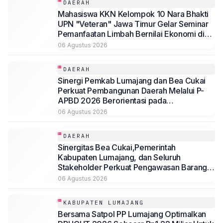
DAERAH
Mahasiswa KKN Kelompok 10 Nara Bhakti
UPN "Veteran" Jawa Timur Gelar Seminar
Pemanfaatan Limbah Bernilai Ekonomi di
Desa Mojoduwur
06 Agustus 2026
DAERAH
Sinergi Pemkab Lumajang dan Bea Cukai
Perkuat Pembangunan Daerah Melalui P-
APBD 2026 Berorientasi pada
Kesejahteraan Masyarakat
06 Agustus 2026
DAERAH
Sinergitas Bea Cukai,Pemerintah
Kabupaten Lumajang, dan Seluruh
Stakeholder Perkuat Pengawasan Barang
Kena Cukai Ilegal Melalui Pemanfaatan
06 Agustus 2026
DBHCHT Tahun Anggaran 2026
KABUPATEN LUMAJANG
Bersama Satpol PP Lumajang Optimalkan