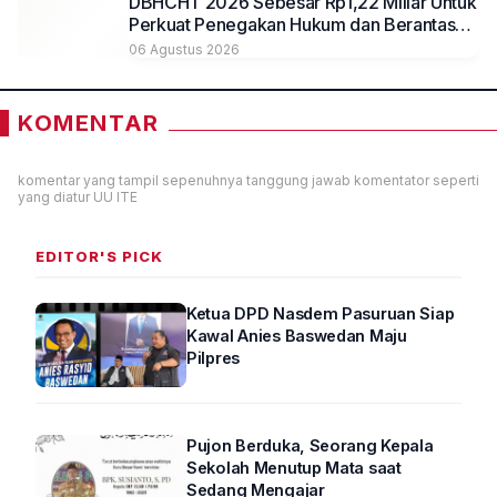
DBHCHT 2026 Sebesar Rp1,22 Miliar Untuk
Perkuat Penegakan Hukum dan Berantas
Rokok Ilegal
06 Agustus 2026
KOMENTAR
komentar yang tampil sepenuhnya tanggung jawab komentator seperti
yang diatur UU ITE
EDITOR'S PICK
Ketua DPD Nasdem Pasuruan Siap
Kawal Anies Baswedan Maju
Pilpres
Pujon Berduka, Seorang Kepala
Sekolah Menutup Mata saat
Sedang Mengajar