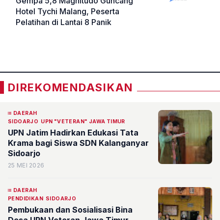
Gempa 5,8 Magnitudo Guncang
Hotel Tychi Malang, Peserta
Pelatihan di Lantai 8 Panik
«
»
DIREKOMENDASIKAN
DAERAH
SIDOARJO
UPN "VETERAN" JAWA TIMUR
UPN Jatim Hadirkan Edukasi Tata
Krama bagi Siswa SDN Kalanganyar
Sidoarjo
25 MEI 2026
DAERAH
PENDIDIKAN
SIDOARJO
Pembukaan dan Sosialisasi Bina
Desa UPN Veteran Jawa Timur