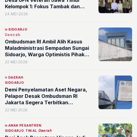
Kelompok 1: Fokus Tambak dan
Limbah Rumah Tangga Desa Segoro
24 MEI 2026
Tambak Sidoarjo
SIDOARJO
𝙳𝚊𝚎𝚛𝚊𝚑
Ombudsman RI Ambil Alih Kasus
Maladministrasi Sempadan Sungai
Sidoarjo, Warga Optimistis Pihak
Pusat Berdiri Tegak demi Keadilan
22 MEI 2026
Ekologis
DAERAH
SIDOARJO
Demi Penyelamatan Aset Negara,
Pelapor Desak Ombudsman RI
Jakarta Segera Terbitkan
Rekomendasi Final Kasus Sempadan
22 MEI 2026
Sungai Sidoarjo
ANAK PESANTREN
SIDOARJO
TNI AL
𝘋𝘢𝘦𝘳𝘢𝘩