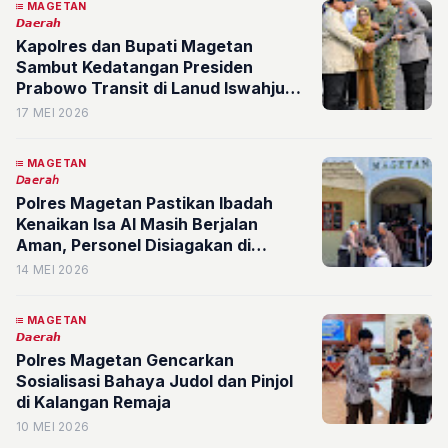
MAGETAN
𝘿𝙖𝙚𝙧𝙖𝙝
Kapolres dan Bupati Magetan
Sambut Kedatangan Presiden
Prabowo Transit di Lanud Iswahjudi,
Pengamanan Disiagakan Penuh
17 MEI 2026
MAGETAN
𝘋𝘢𝘦𝘳𝘢𝘩
Polres Magetan Pastikan Ibadah
Kenaikan Isa Al Masih Berjalan
Aman, Personel Disiagakan di
Seluruh Gereja
14 MEI 2026
MAGETAN
𝘿𝙖𝙚𝙧𝙖𝙝
Polres Magetan Gencarkan
Sosialisasi Bahaya Judol dan Pinjol
di Kalangan Remaja
10 MEI 2026