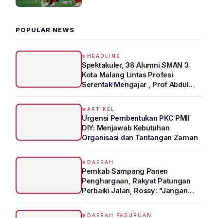
2026 R4
POPULAR NEWS
HEADLINE
Spektakuler, 38 Alumni SMAN 3
Kota Malang Lintas Profesi
Serentak Mengajar , Prof Abdul
Syukur Ungkap Tips Lolos Fakultas
Kedokteran
ARTIKEL
Urgensi Pembentukan PKC PMII
DIY: Menjawab Kebutuhan
Organisasi dan Tantangan Zaman
DAERAH
Pemkab Sampang Panen
Penghargaan, Rakyat Patungan
Perbaiki Jalan, Rossy: "Jangan
Sampai Prestasi Hanya Indah di
Atas Kertas"
DAERAH PASURUAN