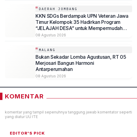
DAERAH JOMBANG
KKN SDGs Berdampak UPN Veteran Jawa
Timur Kelompok 35 Hadirkan Program
“JELAJAH DESA” untuk Mempermudah
Akses Informasi Desa Sambirejo
08 Agustus 2026
MALANG
Bukan Sekadar Lomba Agustusan, RT 05
Merjosari Bangun Harmoni
Antarperumahan
08 Agustus 2026
KOMENTAR
komentar yang tampil sepenuhnya tanggung jawab komentator seperti
yang diatur UU ITE
EDITOR'S PICK