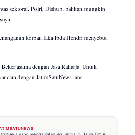
intas sektoral. Polri, Dishub, bahkan mungkin
asnya.
 penanganan korban laka Ipda Hendri menyebut
 Bekerjasama dengan Jasa Raharja. Untuk
awancara dengan JatimSatuNews. ans
JATIMSATUNEWS
mSatuNews yang mengawal isu-isu aktual di Jawa Timur.