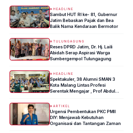
HEADLINE
Sambut HUT RI ke- 81, Gubernur
Jatim Bebaskan Pajak dan Bea
Balik Nama Kendaraan Bermotor
TULUNGAGUNG
Reses DPRD Jatim, Dr. Hj. Laili
Abidah Serap Aspirasi Warga
Sumbergempol Tulungagung
HEADLINE
Spektakuler, 38 Alumni SMAN 3
Kota Malang Lintas Profesi
Serentak Mengajar , Prof Abdul
Syukur Ungkap Tips Lolos Fakultas
Kedokteran
ARTIKEL
Urgensi Pembentukan PKC PMII
DIY: Menjawab Kebutuhan
Organisasi dan Tantangan Zaman