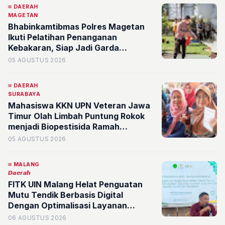
DAERAH
MAGETAN
Bhabinkamtibmas Polres Magetan
Ikuti Pelatihan Penanganan
Kebakaran, Siap Jadi Garda
Terdepan di Desa
05 AGUSTUS 2026
DAERAH
SURABAYA
Mahasiswa KKN UPN Veteran Jawa
Timur Olah Limbah Puntung Rokok
menjadi Biopestisida Ramah
Lingkungan di Rw 08 Kelurahan
05 AGUSTUS 2026
Banyu Urip
MALANG
𝘿𝙖𝙚𝙧𝙖𝙝
FITK UIN Malang Helat Penguatan
Mutu Tendik Berbasis Digital
Dengan Optimalisasi Layanan
Administrasi
06 AGUSTUS 2026