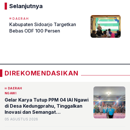
Selanjutnya
DAERAH
Kabupaten Sidoarjo Targetkan
Bebas ODF 100 Persen
«
»
DIREKOMENDASIKAN
DAERAH
NGAWI
Gelar Karya Tutup PPM 04 IAI Ngawi
di Desa Kedungprahu, Tinggalkan
Inovasi dan Semangat
Pemberdayaan Masyarakat
05 AGUSTUS 2026