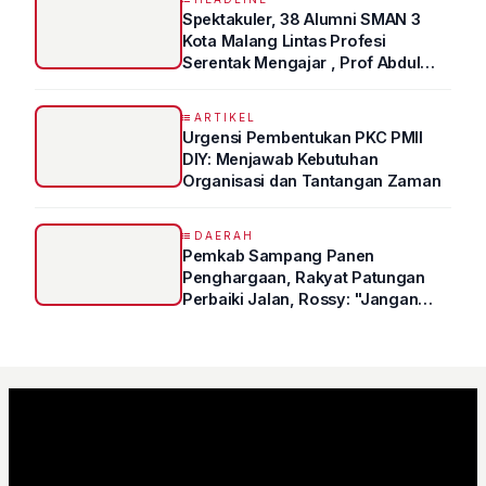
Spektakuler, 38 Alumni SMAN 3
Kota Malang Lintas Profesi
Serentak Mengajar , Prof Abdul
Syukur Ungkap Tips Lolos Fakultas
Kedokteran
ARTIKEL
Urgensi Pembentukan PKC PMII
DIY: Menjawab Kebutuhan
Organisasi dan Tantangan Zaman
DAERAH
Pemkab Sampang Panen
Penghargaan, Rakyat Patungan
Perbaiki Jalan, Rossy: "Jangan
Sampai Prestasi Hanya Indah di
Atas Kertas"