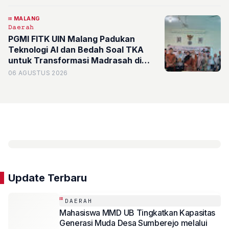
MALANG
𝙳𝚊𝚎𝚛𝚊𝚑
PGMI FITK UIN Malang Padukan
Teknologi AI dan Bedah Soal TKA
untuk Transformasi Madrasah di
Kota Batu
06 AGUSTUS 2026
Update Terbaru
DAERAH
Mahasiswa MMD UB Tingkatkan Kapasitas
Generasi Muda Desa Sumberejo melalui