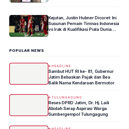
Arus Lalin
Kejutan, Justin Hubner Dicoret: Ini
Susunan Pemain Timnas Indonesia
vs Irak di Kualifikasi Piala Dunia
2026 R4
POPULAR NEWS
HEADLINE
Sambut HUT RI ke- 81, Gubernur
Jatim Bebaskan Pajak dan Bea
Balik Nama Kendaraan Bermotor
TULUNGAGUNG
Reses DPRD Jatim, Dr. Hj. Laili
Abidah Serap Aspirasi Warga
Sumbergempol Tulungagung
HEADLINE