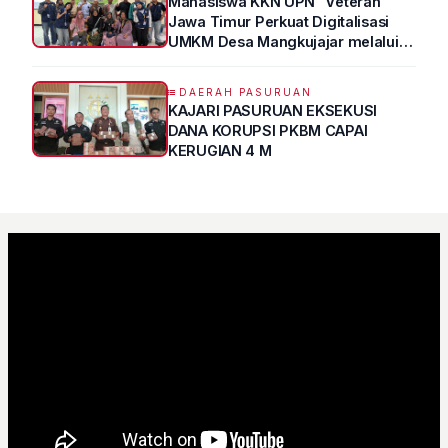
Mahasiswa KKN UPN “Veteran”
Jawa Timur Perkuat Digitalisasi
UMKM Desa Mangkujajar melalui
Program UMKM GO DIGITAL
DAERAH PASURUAN
KAJARI PASURUAN EKSEKUSI
DANA KORUPSI PKBM CAPAI
KERUGIAN 4 M