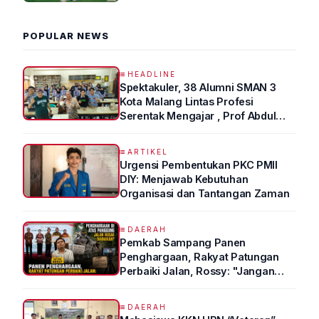
POPULAR NEWS
HEADLINE
Spektakuler, 38 Alumni SMAN 3
Kota Malang Lintas Profesi
Serentak Mengajar , Prof Abdul
Syukur Ungkap Tips Lolos Fakultas
Kedokteran
ARTIKEL
Urgensi Pembentukan PKC PMII
DIY: Menjawab Kebutuhan
Organisasi dan Tantangan Zaman
DAERAH
Pemkab Sampang Panen
Penghargaan, Rakyat Patungan
Perbaiki Jalan, Rossy: "Jangan
Sampai Prestasi Hanya Indah di
Atas Kertas"
DAERAH