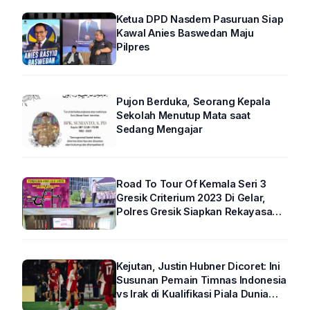
Ketua DPD Nasdem Pasuruan Siap
Kawal Anies Baswedan Maju
Pilpres
Pujon Berduka, Seorang Kepala
Sekolah Menutup Mata saat
Sedang Mengajar
Road To Tour Of Kemala Seri 3
Gresik Criterium 2023 Di Gelar,
Polres Gresik Siapkan Rekayasa
Arus Lalin
Kejutan, Justin Hubner Dicoret: Ini
Susunan Pemain Timnas Indonesia
vs Irak di Kualifikasi Piala Dunia
2026 R4