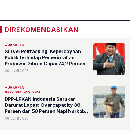
«
»
DIREKOMENDASIKAN
JAKARTA
Survei Poltracking: Kepercayaan
Publik terhadap Pemerintahan
Prabowo-Gibran Capai 74,2 Persen
09 JUNI 2026
JAKARTA
NARKOBA
NASIONAL
DPP-LPKAN Indonesia Serukan
Darurat Lapas: Overcapacity 86
Persen dan 50 Persen Napi Narkoba,
Jadi Bom Waktu Generasi Muda
08 JUNI 2026