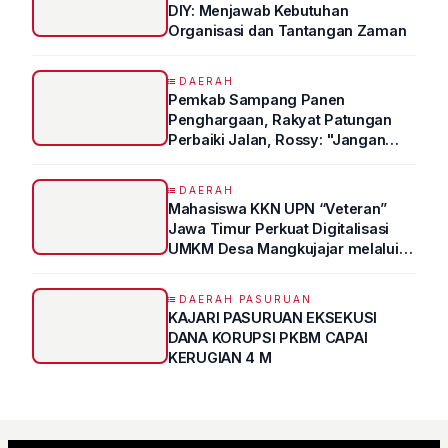
DIY: Menjawab Kebutuhan
Organisasi dan Tantangan Zaman
DAERAH
Pemkab Sampang Panen
Penghargaan, Rakyat Patungan
Perbaiki Jalan, Rossy: "Jangan
Sampai Prestasi Hanya Indah di
Atas Kertas"
DAERAH
Mahasiswa KKN UPN “Veteran”
Jawa Timur Perkuat Digitalisasi
UMKM Desa Mangkujajar melalui
Program UMKM GO DIGITAL
DAERAH PASURUAN
KAJARI PASURUAN EKSEKUSI
DANA KORUPSI PKBM CAPAI
KERUGIAN 4 M