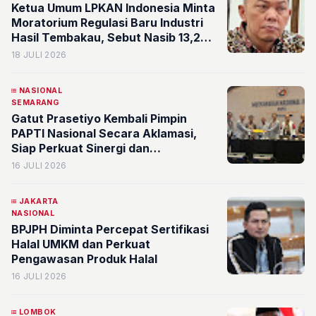
Ketua Umum LPKAN Indonesia Minta
Moratorium Regulasi Baru Industri
Hasil Tembakau, Sebut Nasib 13,2
Juta Jiwa dan Rp200 Triliun
18 JULI 2026
Penerimaan Negara Dipertaruhkan
NASIONAL
SEMARANG
Gatut Prasetiyo Kembali Pimpin
PAPTI Nasional Secara Aklamasi,
Siap Perkuat Sinergi dan
Profesionalisme Anggota
16 JULI 2026
JAKARTA
NASIONAL
BPJPH Diminta Percepat Sertifikasi
Halal UMKM dan Perkuat
Pengawasan Produk Halal
16 JULI 2026
LOMBOK