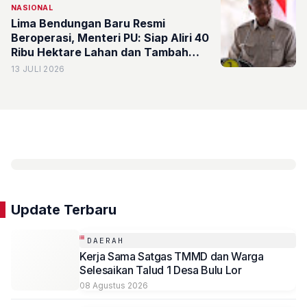
NASIONAL
Lima Bendungan Baru Resmi
Beroperasi, Menteri PU: Siap Aliri 40
Ribu Hektare Lahan dan Tambah
Produksi Padi 720 Ribu Ton
13 JULI 2026
Update Terbaru
DAERAH
Kerja Sama Satgas TMMD dan Warga
Selesaikan Talud 1 Desa Bulu Lor
08 Agustus 2026