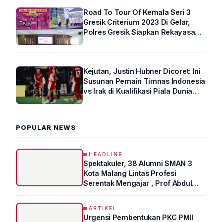
Road To Tour Of Kemala Seri 3
Gresik Criterium 2023 Di Gelar,
Polres Gresik Siapkan Rekayasa
Arus Lalin
Kejutan, Justin Hubner Dicoret: Ini
Susunan Pemain Timnas Indonesia
vs Irak di Kualifikasi Piala Dunia
2026 R4
POPULAR NEWS
HEADLINE
Spektakuler, 38 Alumni SMAN 3
Kota Malang Lintas Profesi
Serentak Mengajar , Prof Abdul
Syukur Ungkap Tips Lolos Fakultas
Kedokteran
ARTIKEL
Urgensi Pembentukan PKC PMII