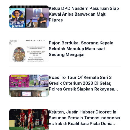
Ketua DPD Nasdem Pasuruan Siap
Kawal Anies Baswedan Maju
Pilpres
Pujon Berduka, Seorang Kepala
Sekolah Menutup Mata saat
Sedang Mengajar
Road To Tour Of Kemala Seri 3
Gresik Criterium 2023 Di Gelar,
Polres Gresik Siapkan Rekayasa
Arus Lalin
Kejutan, Justin Hubner Dicoret: Ini
Susunan Pemain Timnas Indonesia
vs Irak di Kualifikasi Piala Dunia
2026 R4