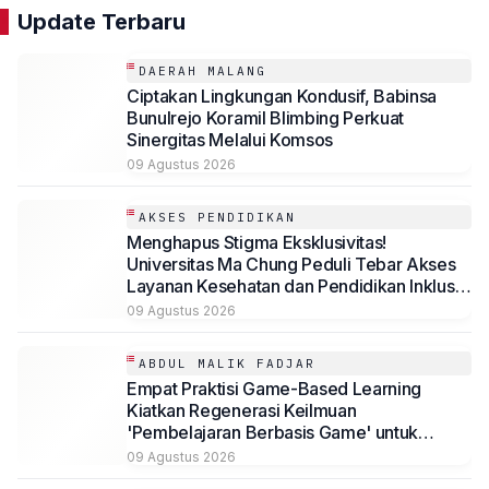
Update Terbaru
DAERAH MALANG
Ciptakan Lingkungan Kondusif, Babinsa
Bunulrejo Koramil Blimbing Perkuat
Sinergitas Melalui Komsos
09 Agustus 2026
AKSES PENDIDIKAN
Menghapus Stigma Eksklusivitas!
Universitas Ma Chung Peduli Tebar Akses
Layanan Kesehatan dan Pendidikan Inklusif
bagi Masyarakat
09 Agustus 2026
ABDUL MALIK FADJAR
Empat Praktisi Game-Based Learning
Kiatkan Regenerasi Keilmuan
'Pembelajaran Berbasis Game' untuk
Mahasiswa Psikologi Universitas
09 Agustus 2026
Muhammadiyah Malang