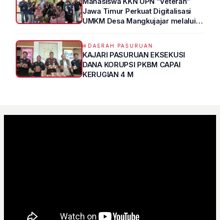
Mahasiswa KKN UPN “Veteran”
Jawa Timur Perkuat Digitalisasi
UMKM Desa Mangkujajar melalui
Program UMKM GO DIGITAL
DAERAH PASURUAN
KAJARI PASURUAN EKSEKUSI
DANA KORUPSI PKBM CAPAI
KERUGIAN 4 M