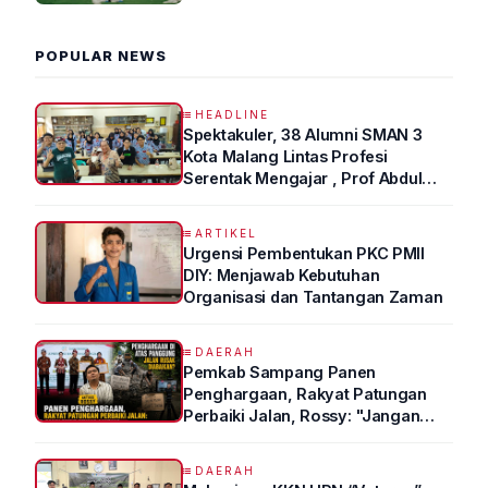
POPULAR NEWS
HEADLINE
Spektakuler, 38 Alumni SMAN 3
Kota Malang Lintas Profesi
Serentak Mengajar , Prof Abdul
Syukur Ungkap Tips Lolos Fakultas
Kedokteran
ARTIKEL
Urgensi Pembentukan PKC PMII
DIY: Menjawab Kebutuhan
Organisasi dan Tantangan Zaman
DAERAH
Pemkab Sampang Panen
Penghargaan, Rakyat Patungan
Perbaiki Jalan, Rossy: "Jangan
Sampai Prestasi Hanya Indah di
Atas Kertas"
DAERAH