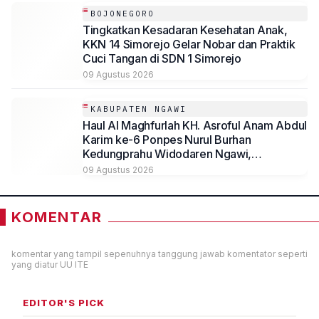
BOJONEGORO
Tingkatkan Kesadaran Kesehatan Anak,
KKN 14 Simorejo Gelar Nobar dan Praktik
Cuci Tangan di SDN 1 Simorejo
09 Agustus 2026
KABUPATEN NGAWI
Haul Al Maghfurlah KH. Asroful Anam Abdul
Karim ke-6 Ponpes Nurul Burhan
Kedungprahu Widodaren Ngawi,
Kesempatan Lelang Wakaf Masih Berlanjut
09 Agustus 2026
KOMENTAR
komentar yang tampil sepenuhnya tanggung jawab komentator seperti
yang diatur UU ITE
EDITOR'S PICK