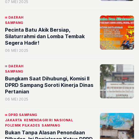
07 MEI 2025
DAERAH
SAMPANG
Pecinta Batu Akik Bersiap,
Silaturrahmi dan Lomba Tembak
Segera Hadir!
06 MEI 2025
DAERAH
SAMPANG
Bungkam Saat Dihubungi, Komisi II
DPRD Sampang Soroti Kinerja Dinas
Pertanian
06 MEI 2025
DPRD SAMPANG
JAKARTA
KEMENDAGRI RI
NASIONAL
POLEMIK PILKADES
SAMPANG
Bukan Tanpa Alasan Penondaan
Pilkades, Ini Penjelasan Ketua DPRD