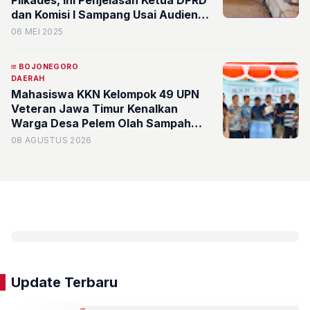
dan Komisi I Sampang Usai Audiensi
ke Kemendagri RI
06 MEI 2025
BOJONEGORO
DAERAH
Mahasiswa KKN Kelompok 49 UPN
Veteran Jawa Timur Kenalkan
Warga Desa Pelem Olah Sampah
Rumah Tangga Jadi Pupuk Organik
08 AGUSTUS 2026
Cair (POC)
Update Terbaru