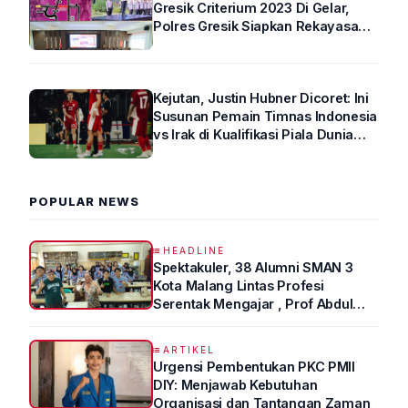
Gresik Criterium 2023 Di Gelar,
Polres Gresik Siapkan Rekayasa
Arus Lalin
Kejutan, Justin Hubner Dicoret: Ini
Susunan Pemain Timnas Indonesia
vs Irak di Kualifikasi Piala Dunia
2026 R4
POPULAR NEWS
HEADLINE
Spektakuler, 38 Alumni SMAN 3
Kota Malang Lintas Profesi
Serentak Mengajar , Prof Abdul
Syukur Ungkap Tips Lolos Fakultas
Kedokteran
ARTIKEL
Urgensi Pembentukan PKC PMII
DIY: Menjawab Kebutuhan
Organisasi dan Tantangan Zaman