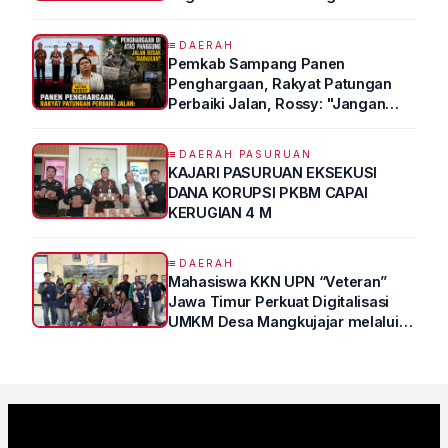
DAERAH
Pemkab Sampang Panen
Penghargaan, Rakyat Patungan
Perbaiki Jalan, Rossy: "Jangan
Sampai Prestasi Hanya Indah di
Atas Kertas"
DAERAH PASURUAN
KAJARI PASURUAN EKSEKUSI
DANA KORUPSI PKBM CAPAI
KERUGIAN 4 M
DAERAH
Mahasiswa KKN UPN “Veteran”
Jawa Timur Perkuat Digitalisasi
UMKM Desa Mangkujajar melalui
Program UMKM GO DIGITAL