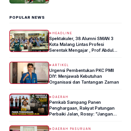
2026 R4
POPULAR NEWS
HEADLINE
Spektakuler, 38 Alumni SMAN 3
Kota Malang Lintas Profesi
Serentak Mengajar , Prof Abdul
Syukur Ungkap Tips Lolos Fakultas
Kedokteran
ARTIKEL
Urgensi Pembentukan PKC PMII
DIY: Menjawab Kebutuhan
Organisasi dan Tantangan Zaman
DAERAH
Pemkab Sampang Panen
Penghargaan, Rakyat Patungan
Perbaiki Jalan, Rossy: "Jangan
Sampai Prestasi Hanya Indah di
Atas Kertas"
DAERAH PASURUAN