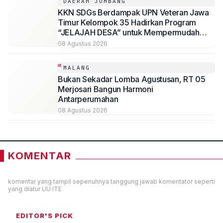
DAERAH JOMBANG
KKN SDGs Berdampak UPN Veteran Jawa
Timur Kelompok 35 Hadirkan Program
“JELAJAH DESA” untuk Mempermudah
Akses Informasi Desa Sambirejo
08 Agustus 2026
MALANG
Bukan Sekadar Lomba Agustusan, RT 05
Merjosari Bangun Harmoni
Antarperumahan
08 Agustus 2026
KOMENTAR
komentar yang tampil sepenuhnya tanggung jawab komentator seperti
yang diatur UU ITE
EDITOR'S PICK