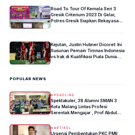
Road To Tour Of Kemala Seri 3
Gresik Criterium 2023 Di Gelar,
Polres Gresik Siapkan Rekayasa
Arus Lalin
Kejutan, Justin Hubner Dicoret: Ini
Susunan Pemain Timnas Indonesia
vs Irak di Kualifikasi Piala Dunia
2026 R4
POPULAR NEWS
HEADLINE
Spektakuler, 38 Alumni SMAN 3
Kota Malang Lintas Profesi
Serentak Mengajar , Prof Abdul
Syukur Ungkap Tips Lolos Fakultas
Kedokteran
ARTIKEL
Urgensi Pembentukan PKC PMII