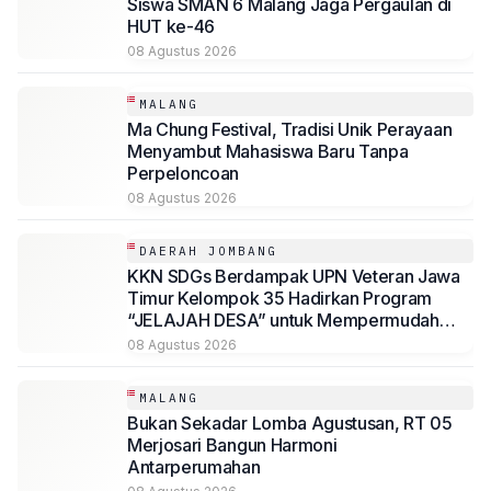
Siswa SMAN 6 Malang Jaga Pergaulan di
HUT ke-46
08 Agustus 2026
MALANG
Ma Chung Festival, Tradisi Unik Perayaan
Menyambut Mahasiswa Baru Tanpa
Perpeloncoan
08 Agustus 2026
DAERAH JOMBANG
KKN SDGs Berdampak UPN Veteran Jawa
Timur Kelompok 35 Hadirkan Program
“JELAJAH DESA” untuk Mempermudah
Akses Informasi Desa Sambirejo
08 Agustus 2026
MALANG
Bukan Sekadar Lomba Agustusan, RT 05
Merjosari Bangun Harmoni
Antarperumahan