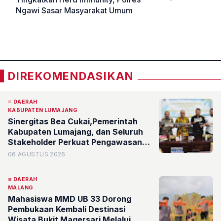
Ngawi Sasar Masyarakat Umum
«
»
DIREKOMENDASIKAN
DAERAH
KABUPATEN LUMAJANG
Sinergitas Bea Cukai,Pemerintah
Kabupaten Lumajang, dan Seluruh
Stakeholder Perkuat Pengawasan
Barang Kena Cukai Ilegal Melalui
06 AGUSTUS 2026
Pemanfaatan DBHCHT Tahun
Anggaran 2026
DAERAH
MALANG
Mahasiswa MMD UB 33 Dorong
Pembukaan Kembali Destinasi
Wisata Bukit Magersari Melalui