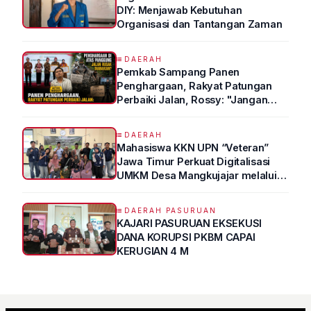
DIY: Menjawab Kebutuhan
Organisasi dan Tantangan Zaman
DAERAH
Pemkab Sampang Panen
Penghargaan, Rakyat Patungan
Perbaiki Jalan, Rossy: "Jangan
Sampai Prestasi Hanya Indah di
Atas Kertas"
DAERAH
Mahasiswa KKN UPN “Veteran”
Jawa Timur Perkuat Digitalisasi
UMKM Desa Mangkujajar melalui
Program UMKM GO DIGITAL
DAERAH PASURUAN
KAJARI PASURUAN EKSEKUSI
DANA KORUPSI PKBM CAPAI
KERUGIAN 4 M