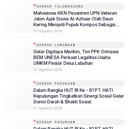
DAERAH TULUNGAGUNG
Mahasiswa KKN Pesantren UPN Veteran
Jatim Ajak Siswa Al-Azhaar Olah Daun
Kering Menjadi Pupuk Kompos Sebagai
Solusi Ramah Lingkungan
07 Agustus 2026
DAERAH LAMONGAN
Gelar Digdaya Maritim, Tim PPK Ormawa
BEM UNESA Perkuat Legalitas Usaha
UMKM Pesisir Desa Labuhan
07 Agustus 2026
DAERAH PASURUAN
Dalam Rangka HUT RI Ke - 81 PT. HATI
Kepulungan Tingkatkan Sinergi Sosial Gelar
Donor Darah & Bhakti Sosial
07 Agustus 2026
DAERAH PASURUAN
Dalam Rangka HUT RI Ke - 81 PT. HATI