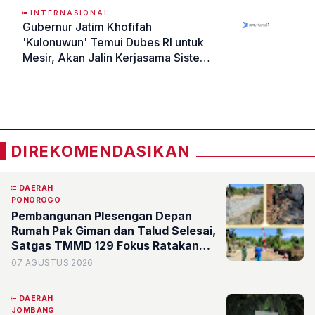
INTERNASIONAL
Gubernur Jatim Khofifah
'Kulonuwun' Temui Dubes RI untuk
Mesir, Akan Jalin Kerjasama Sister
Province dengan Alexandria -
«
»
Mesir
DIREKOMENDASIKAN
DAERAH
PONOROGO
Pembangunan Plesengan Depan
Rumah Pak Giman dan Talud Selesai,
Satgas TMMD 129 Fokus Ratakan
Tanah Dasar Sungai
07 AGUSTUS 2026
DAERAH
JOMBANG