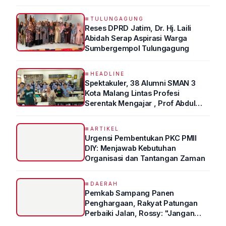
TULUNGAGUNG
Reses DPRD Jatim, Dr. Hj. Laili
Abidah Serap Aspirasi Warga
Sumbergempol Tulungagung
HEADLINE
Spektakuler, 38 Alumni SMAN 3
Kota Malang Lintas Profesi
Serentak Mengajar , Prof Abdul
Syukur Ungkap Tips Lolos Fakultas
Kedokteran
ARTIKEL
Urgensi Pembentukan PKC PMII
DIY: Menjawab Kebutuhan
Organisasi dan Tantangan Zaman
DAERAH
Pemkab Sampang Panen
Penghargaan, Rakyat Patungan
Perbaiki Jalan, Rossy: "Jangan
Sampai Prestasi Hanya Indah di