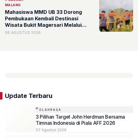
MALANG
Mahasiswa MMD UB 33 Dorong
Pembukaan Kembali Destinasi
Wisata Bukit Magersari Melalui
Pemetaan Potensi
06 AGUSTUS 2026
Update Terbaru
OLAHRAGA
3 Pilihan Target John Herdman Bersama
Timnas Indonesia di Piala AFF 2026
07 Agustus 2026