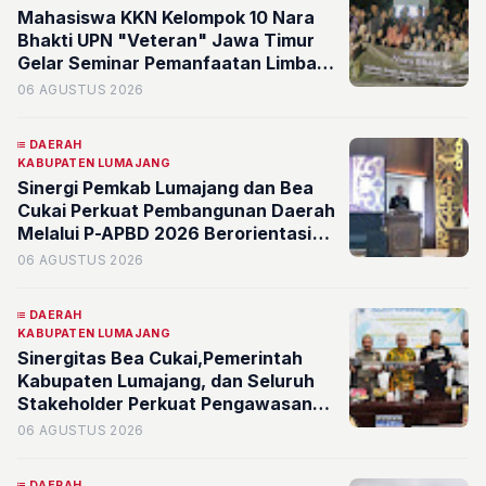
Mahasiswa KKN Kelompok 10 Nara
Bhakti UPN "Veteran" Jawa Timur
Gelar Seminar Pemanfaatan Limbah
Bernilai Ekonomi di Desa Mojoduwur
06 AGUSTUS 2026
DAERAH
KABUPATEN LUMAJANG
Sinergi Pemkab Lumajang dan Bea
Cukai Perkuat Pembangunan Daerah
Melalui P-APBD 2026 Berorientasi
pada Kesejahteraan Masyarakat
06 AGUSTUS 2026
DAERAH
KABUPATEN LUMAJANG
Sinergitas Bea Cukai,Pemerintah
Kabupaten Lumajang, dan Seluruh
Stakeholder Perkuat Pengawasan
Barang Kena Cukai Ilegal Melalui
06 AGUSTUS 2026
Pemanfaatan DBHCHT Tahun
Anggaran 2026
DAERAH