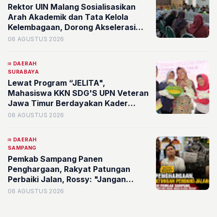
Rektor UIN Malang Sosialisasikan
Arah Akademik dan Tata Kelola
Kelembagaan, Dorong Akselerasi
Kualitas Fakultas Syariah
06 AGUSTUS 2026
DAERAH
SURABAYA
Lewat Program “JELITA",
Mahasiswa KKN SDG'S UPN Veteran
Jawa Timur Berdayakan Kader
serta Karang Taruna RW 07
06 AGUSTUS 2026
Kelurahan Banyu Urip Olah Limbah
Minyak Jelantah
DAERAH
SAMPANG
Pemkab Sampang Panen
Penghargaan, Rakyat Patungan
Perbaiki Jalan, Rossy: "Jangan
Sampai Prestasi Hanya Indah di Atas
06 AGUSTUS 2026
Kertas"