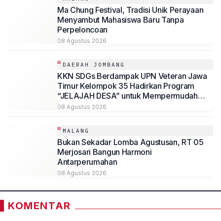
Ma Chung Festival, Tradisi Unik Perayaan
Menyambut Mahasiswa Baru Tanpa
Perpeloncoan
08 Agustus 2026
DAERAH JOMBANG
KKN SDGs Berdampak UPN Veteran Jawa
Timur Kelompok 35 Hadirkan Program
“JELAJAH DESA” untuk Mempermudah
Akses Informasi Desa Sambirejo
08 Agustus 2026
MALANG
Bukan Sekadar Lomba Agustusan, RT 05
Merjosari Bangun Harmoni
Antarperumahan
08 Agustus 2026
KOMENTAR