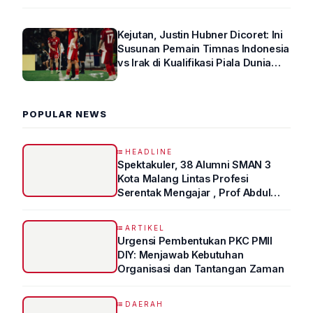
Kejutan, Justin Hubner Dicoret: Ini
Susunan Pemain Timnas Indonesia
vs Irak di Kualifikasi Piala Dunia
2026 R4
POPULAR NEWS
HEADLINE
Spektakuler, 38 Alumni SMAN 3
Kota Malang Lintas Profesi
Serentak Mengajar , Prof Abdul
Syukur Ungkap Tips Lolos Fakultas
Kedokteran
ARTIKEL
Urgensi Pembentukan PKC PMII
DIY: Menjawab Kebutuhan
Organisasi dan Tantangan Zaman
DAERAH