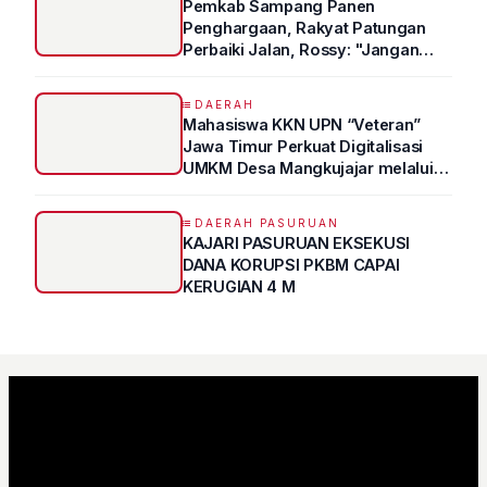
Pemkab Sampang Panen
Penghargaan, Rakyat Patungan
Perbaiki Jalan, Rossy: "Jangan
Sampai Prestasi Hanya Indah di
Atas Kertas"
DAERAH
Mahasiswa KKN UPN “Veteran”
Jawa Timur Perkuat Digitalisasi
UMKM Desa Mangkujajar melalui
Program UMKM GO DIGITAL
DAERAH PASURUAN
KAJARI PASURUAN EKSEKUSI
DANA KORUPSI PKBM CAPAI
KERUGIAN 4 M