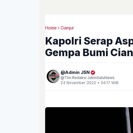
Home
Cianjur
Kapolri Serap As
Gempa Bumi Cian
Admin JSN
Tim Redaksi JatimSatuNews
23 November 2022 • 04.17 WIB