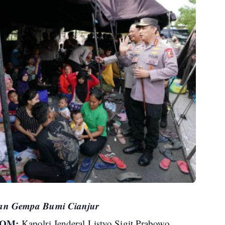
rban Gempa Bumi Cianjur
COM:
Kapolri Jenderal Listyo Sigit Prabowo