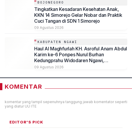
BOJONEGORO
Tingkatkan Kesadaran Kesehatan Anak,
KKN 14 Simorejo Gelar Nobar dan Praktik
Cuci Tangan di SDN 1 Simorejo
09 Agustus 2026
KABUPATEN NGAWI
Haul Al Maghfurlah KH. Asroful Anam Abdul
Karim ke-6 Ponpes Nurul Burhan
Kedungprahu Widodaren Ngawi,
Kesempatan Lelang Wakaf Masih Berlanjut
09 Agustus 2026
KOMENTAR
komentar yang tampil sepenuhnya tanggung jawab komentator seperti
yang diatur UU ITE
EDITOR'S PICK