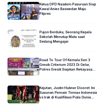
Ketua DPD Nasdem Pasuruan Siap
Kawal Anies Baswedan Maju
Pilpres
Pujon Berduka, Seorang Kepala
Sekolah Menutup Mata saat
Sedang Mengajar
Road To Tour Of Kemala Seri 3
Gresik Criterium 2023 Di Gelar,
Polres Gresik Siapkan Rekayasa
Arus Lalin
Kejutan, Justin Hubner Dicoret: Ini
Susunan Pemain Timnas Indonesia
vs Irak di Kualifikasi Piala Dunia
2026 R4