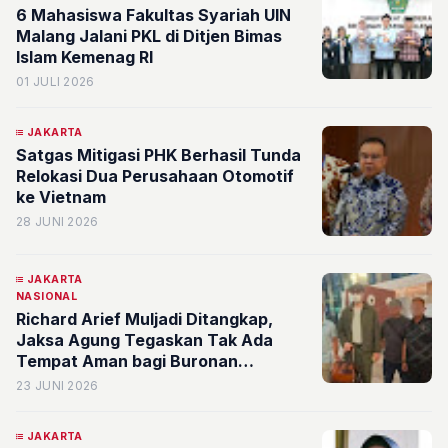
6 Mahasiswa Fakultas Syariah UIN
Malang Jalani PKL di Ditjen Bimas
Islam Kemenag RI
01 JULI 2026
JAKARTA
Satgas Mitigasi PHK Berhasil Tunda
Relokasi Dua Perusahaan Otomotif
ke Vietnam
28 JUNI 2026
JAKARTA
NASIONAL
Richard Arief Muljadi Ditangkap,
Jaksa Agung Tegaskan Tak Ada
Tempat Aman bagi Buronan
Kejaksaan
23 JUNI 2026
JAKARTA