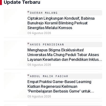
Update Terbaru
DAERAH MALANG
Ciptakan Lingkungan Kondusif, Babinsa
Bunulrejo Koramil Blimbing Perkuat
Sinergitas Melalui Komsos
09 Agustus 2026
AKSES PENDIDIKAN
Menghapus Stigma Eksklusivitas!
Universitas Ma Chung Peduli Tebar Akses
Layanan Kesehatan dan Pendidikan Inklusif
bagi Masyarakat
09 Agustus 2026
ABDUL MALIK FADJAR
Empat Praktisi Game-Based Learning
Kiatkan Regenerasi Keilmuan
'Pembelajaran Berbasis Game' untuk
Mahasiswa Psikologi Universitas
09 Agustus 2026
Muhammadiyah Malang