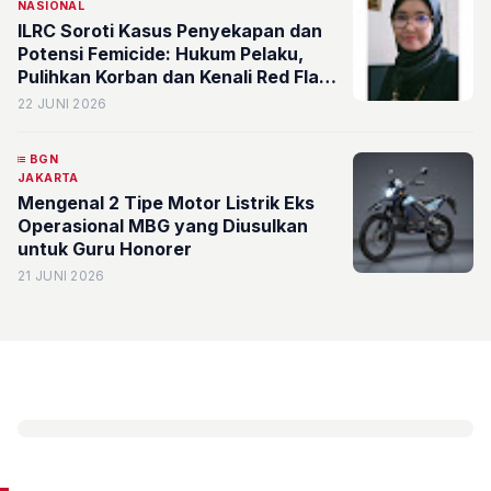
NASIONAL
ILRC Soroti Kasus Penyekapan dan
Potensi Femicide: Hukum Pelaku,
Pulihkan Korban dan Kenali Red Flag
Kekerasan dalam Pacaran
22 JUNI 2026
BGN
JAKARTA
Mengenal 2 Tipe Motor Listrik Eks
Operasional MBG yang Diusulkan
untuk Guru Honorer
21 JUNI 2026