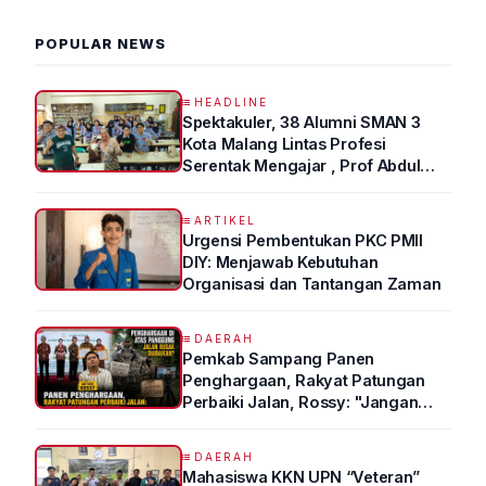
POPULAR NEWS
HEADLINE
Spektakuler, 38 Alumni SMAN 3
Kota Malang Lintas Profesi
Serentak Mengajar , Prof Abdul
Syukur Ungkap Tips Lolos Fakultas
Kedokteran
ARTIKEL
Urgensi Pembentukan PKC PMII
DIY: Menjawab Kebutuhan
Organisasi dan Tantangan Zaman
DAERAH
Pemkab Sampang Panen
Penghargaan, Rakyat Patungan
Perbaiki Jalan, Rossy: "Jangan
Sampai Prestasi Hanya Indah di
Atas Kertas"
DAERAH
Mahasiswa KKN UPN “Veteran”