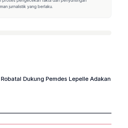
lui proses pengecekan fakta dan penyuntingan
an jurnalistik yang berlaku.
S Robatal Dukung Pemdes Lepelle Adakan
»