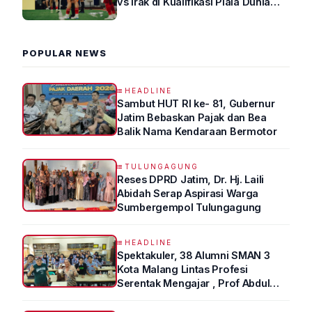
vs Irak di Kualifikasi Piala Dunia
2026 R4
POPULAR NEWS
HEADLINE
Sambut HUT RI ke- 81, Gubernur
Jatim Bebaskan Pajak dan Bea
Balik Nama Kendaraan Bermotor
TULUNGAGUNG
Reses DPRD Jatim, Dr. Hj. Laili
Abidah Serap Aspirasi Warga
Sumbergempol Tulungagung
HEADLINE
Spektakuler, 38 Alumni SMAN 3
Kota Malang Lintas Profesi
Serentak Mengajar , Prof Abdul
Syukur Ungkap Tips Lolos Fakultas
Kedokteran