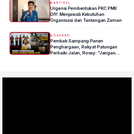
ARTIKEL
Urgensi Pembentukan PKC PMII
DIY: Menjawab Kebutuhan
Organisasi dan Tantangan Zaman
DAERAH
Pemkab Sampang Panen
Penghargaan, Rakyat Patungan
Perbaiki Jalan, Rossy: "Jangan
Sampai Prestasi Hanya Indah di
Atas Kertas"