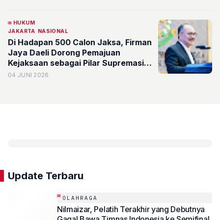
HUKUM
JAKARTA
NASIONAL
Di Hadapan 500 Calon Jaksa, Firman
Jaya Daeli Dorong Pemajuan
Kejaksaan sebagai Pilar Supremasi
Hukum dan Geostrategis Indonesia
04 JUNI 2026
Update Terbaru
OLAHRAGA
Nilmaizar, Pelatih Terakhir yang Debutnya
Gagal Bawa Timnas Indonesia ke Semifinal