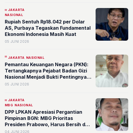
JAKARTA
NASIONAL
Rupiah Sentuh Rp18.042 per Dolar
AS, Purbaya Tegaskan Fundamental
Ekonomi Indonesia Masih Kuat
05 JUNI 2026
JAKARTA
NASIONAL
Pemantau Keuangan Negara (PKN):
Tertangkapnya Pejabat Badan Gizi
Nasional Menjadi Bukti Pentingnya
Pengawasan Masyarakat dan
05 JUNI 2026
Keterbukaan Informasi dalam
Program Makan Bergizi Gratis
JAKARTA
MBG
NASIONAL
DPP LPKAN Apresiasi Pergantian
Pimpinan BGN: MBG Prioritas
Presiden Prabowo, Harus Bersih dari
Kongkalikong
04 JUNI 2026