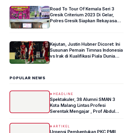
Road To Tour Of Kemala Seri 3
Gresik Criterium 2023 Di Gelar,
Polres Gresik Siapkan Rekayasa
Arus Lalin
Kejutan, Justin Hubner Dicoret: Ini
Susunan Pemain Timnas Indonesia
vs Irak di Kualifikasi Piala Dunia
2026 R4
POPULAR NEWS
HEADLINE
Spektakuler, 38 Alumni SMAN 3
Kota Malang Lintas Profesi
Serentak Mengajar , Prof Abdul
Syukur Ungkap Tips Lolos Fakultas
Kedokteran
ARTIKEL
Urgensi Pembentukan PKC PMII