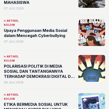
MAHASISWA
07 JULI 2026
ARTIKEL
KOLOM
Upaya Penggunaan Media Sosial
dalam Mencegah Cyberbullying
07 JULI 2026
ARTIKEL
KOLOM
POLARISASI POLITIK DI MEDIA
SOSIAL DAN TANTANGANNYA
TERHADAP DEMOKRASI DIGITAL DI
INDONESIA
06 JULI 2026
ARTIKEL
KOLOM
ETIKA BERMEDIA SOSIAL UNTUK