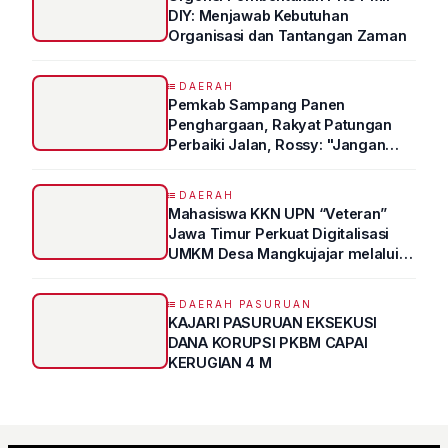
DIY: Menjawab Kebutuhan
Organisasi dan Tantangan Zaman
DAERAH
Pemkab Sampang Panen
Penghargaan, Rakyat Patungan
Perbaiki Jalan, Rossy: "Jangan
Sampai Prestasi Hanya Indah di
Atas Kertas"
DAERAH
Mahasiswa KKN UPN “Veteran”
Jawa Timur Perkuat Digitalisasi
UMKM Desa Mangkujajar melalui
Program UMKM GO DIGITAL
DAERAH PASURUAN
KAJARI PASURUAN EKSEKUSI
DANA KORUPSI PKBM CAPAI
KERUGIAN 4 M