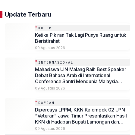
Update Terbaru
KOLOM
Ketika Pikiran Tak Lagi Punya Ruang untuk
Beristirahat
09 Agustus 2026
INTERNASIONAL
Mahasiswa UIN Malang Raih Best Speaker
Debat Bahasa Arab di International
Conference Santri Mendunia Malaysia
Batch 6
09 Agustus 2026
DAERAH
Dipercaya LPPM, KKN Kelompok 02 UPN
“Veteran” Jawa Timur Presentasikan Hasil
KKN di Hadapan Bupati Lamongan dan
Jajaran
09 Agustus 2026