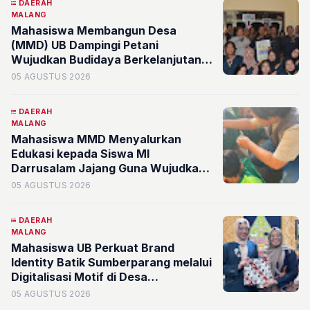
DAERAH
MALANG
Mahasiswa Membangun Desa
(MMD) UB Dampingi Petani
Wujudkan Budidaya Berkelanjutan
melalui Identifikasi Kesehatan Tanah
05 AGUSTUS 2026
dan Pengendalian Hama Terpadu
DAERAH
MALANG
Mahasiswa MMD Menyalurkan
Edukasi kepada Siswa MI
Darrusalam Jajang Guna Wujudkan
Kemandirian Pangan Lewat Program
05 AGUSTUS 2026
BUDIKDAMBER
DAERAH
MALANG
Mahasiswa UB Perkuat Brand
Identity Batik Sumberparang melalui
Digitalisasi Motif di Desa
Sumberporong
05 AGUSTUS 2026