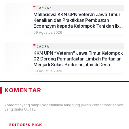
DAERAH
Mahasiswa KKN UPN Veteran Jawa Timur
Kenalkan dan Praktikkan Pembuatan
Ecoenzym kepada Kelompok Tani dan Ibu
PKK di Jombang
09 Agustus 2026
DAERAH
KKN UPN “Veteran” Jawa Timur Kelompok
02 Dorong Pemanfaatan Limbah Pertanian
Menjadi Solusi Berkelanjutan di Desa
Kedungmegarih, Dihadiri Rektorat dan
09 Agustus 2026
Jajaran LPPM UPN Veteran Jawa Timur
KOMENTAR
komentar yang tampil sepenuhnya tanggung jawab komentator seperti
yang diatur UU ITE
EDITOR'S PICK