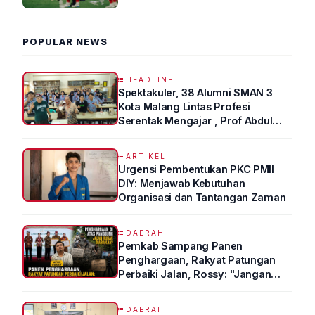
2026 R4
POPULAR NEWS
HEADLINE
Spektakuler, 38 Alumni SMAN 3
Kota Malang Lintas Profesi
Serentak Mengajar , Prof Abdul
Syukur Ungkap Tips Lolos Fakultas
Kedokteran
ARTIKEL
Urgensi Pembentukan PKC PMII
DIY: Menjawab Kebutuhan
Organisasi dan Tantangan Zaman
DAERAH
Pemkab Sampang Panen
Penghargaan, Rakyat Patungan
Perbaiki Jalan, Rossy: "Jangan
Sampai Prestasi Hanya Indah di
Atas Kertas"
DAERAH