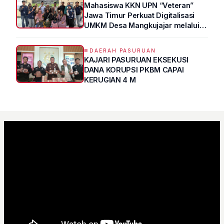
Mahasiswa KKN UPN “Veteran”
Jawa Timur Perkuat Digitalisasi
UMKM Desa Mangkujajar melalui
Program UMKM GO DIGITAL
DAERAH PASURUAN
KAJARI PASURUAN EKSEKUSI
DANA KORUPSI PKBM CAPAI
KERUGIAN 4 M