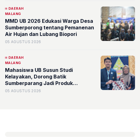
DAERAH
MALANG
MMD UB 2026 Edukasi Warga Desa
Sumberporong tentang Pemanenan
Air Hujan dan Lubang Biopori
05 AGUSTUS 2026
DAERAH
MALANG
Mahasiswa UB Susun Studi
Kelayakan, Dorong Batik
Sumberparang Jadi Produk
Unggulan dan Identitas Desa
05 AGUSTUS 2026
Sumberporong