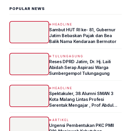
POPULAR NEWS
HEADLINE
Sambut HUT RI ke- 81, Gubernur
Jatim Bebaskan Pajak dan Bea
Balik Nama Kendaraan Bermotor
TULUNGAGUNG
Reses DPRD Jatim, Dr. Hj. Laili
Abidah Serap Aspirasi Warga
Sumbergempol Tulungagung
HEADLINE
Spektakuler, 38 Alumni SMAN 3
Kota Malang Lintas Profesi
Serentak Mengajar , Prof Abdul
Syukur Ungkap Tips Lolos Fakultas
Kedokteran
ARTIKEL
Urgensi Pembentukan PKC PMII