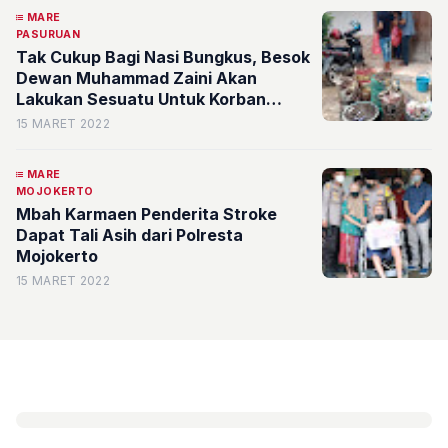
MARE
PASURUAN
Tak Cukup Bagi Nasi Bungkus, Besok
Dewan Muhammad Zaini Akan
Lakukan Sesuatu Untuk Korban
Banjir Pohjentrek
15 MARET 2022
MARE
MOJOKERTO
Mbah Karmaen Penderita Stroke
Dapat Tali Asih dari Polresta
Mojokerto
15 MARET 2022