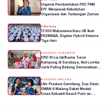
Urgensi Pembentukan PKC PMII
DIY: Menjawab Kebutuhan
Organisasi dan Tantangan Zaman
𝙈𝙖𝙡𝙖𝙣𝙜
17.300 Mahasiswa Baru UB Ikuti
PK2MABA, Digelar Hybrid Selama
Tiga Hari
DAERAH SURABAYA
DPD RI Lia Istifhama Turun
Kampung di Surabaya, Ikut Lomba
Jarik Puting Beliung Semarakkan
HUT RI ke-81
DAERAH MALANG
Ukir Prestasi Gemilang, Dua Siswi
SMAN 6 Malang Sabet Medali
Emas Kabaddi Beach Putri se-
Jatim