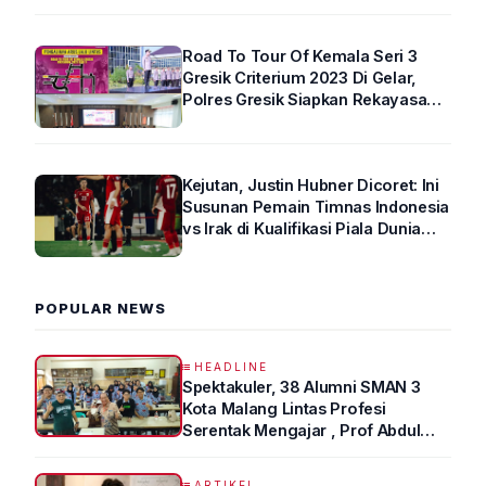
Road To Tour Of Kemala Seri 3
Gresik Criterium 2023 Di Gelar,
Polres Gresik Siapkan Rekayasa
Arus Lalin
Kejutan, Justin Hubner Dicoret: Ini
Susunan Pemain Timnas Indonesia
vs Irak di Kualifikasi Piala Dunia
2026 R4
POPULAR NEWS
HEADLINE
Spektakuler, 38 Alumni SMAN 3
Kota Malang Lintas Profesi
Serentak Mengajar , Prof Abdul
Syukur Ungkap Tips Lolos Fakultas
Kedokteran
ARTIKEL