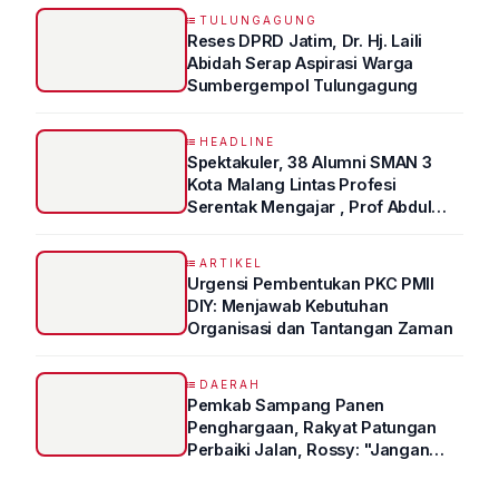
TULUNGAGUNG
Reses DPRD Jatim, Dr. Hj. Laili
Abidah Serap Aspirasi Warga
Sumbergempol Tulungagung
HEADLINE
Spektakuler, 38 Alumni SMAN 3
Kota Malang Lintas Profesi
Serentak Mengajar , Prof Abdul
Syukur Ungkap Tips Lolos Fakultas
Kedokteran
ARTIKEL
Urgensi Pembentukan PKC PMII
DIY: Menjawab Kebutuhan
Organisasi dan Tantangan Zaman
DAERAH
Pemkab Sampang Panen
Penghargaan, Rakyat Patungan
Perbaiki Jalan, Rossy: "Jangan
Sampai Prestasi Hanya Indah di
Atas Kertas"