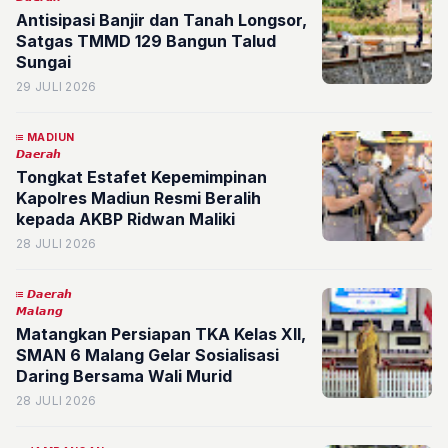
Antisipasi Banjir dan Tanah Longsor,
Satgas TMMD 129 Bangun Talud
Sungai
29 JULI 2026
MADIUN
𝘿𝙖𝙚𝙧𝙖𝙝
Tongkat Estafet Kepemimpinan
Kapolres Madiun Resmi Beralih
kepada AKBP Ridwan Maliki
28 JULI 2026
𝘿𝙖𝙚𝙧𝙖𝙝
𝙈𝙖𝙡𝙖𝙣𝙜
Matangkan Persiapan TKA Kelas XII,
SMAN 6 Malang Gelar Sosialisasi
Daring Bersama Wali Murid
28 JULI 2026