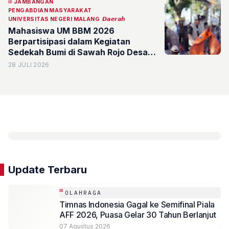
JAMBANGAN
PENGABDIAN MASYARAKAT
UNIVERSITAS NEGERI MALANG
𝘿𝙖𝙚𝙧𝙖𝙝
Mahasiswa UM BBM 2026
Berpartisipasi dalam Kegiatan
Sedekah Bumi di Sawah Rojo Desa
Jambangan
28 JULI 2026
Update Terbaru
OLAHRAGA
Timnas Indonesia Gagal ke Semifinal Piala
AFF 2026, Puasa Gelar 30 Tahun Berlanjut
07 Agustus 2026