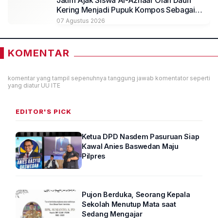
Jatim Ajak Siswa Al-Azhaar Olah Daun
Kering Menjadi Pupuk Kompos Sebagai
Solusi Ramah Lingkungan
07 Agustus 2026
KOMENTAR
komentar yang tampil sepenuhnya tanggung jawab komentator seperti
yang diatur UU ITE
EDITOR'S PICK
Ketua DPD Nasdem Pasuruan Siap
Kawal Anies Baswedan Maju
Pilpres
Pujon Berduka, Seorang Kepala
Sekolah Menutup Mata saat
Sedang Mengajar