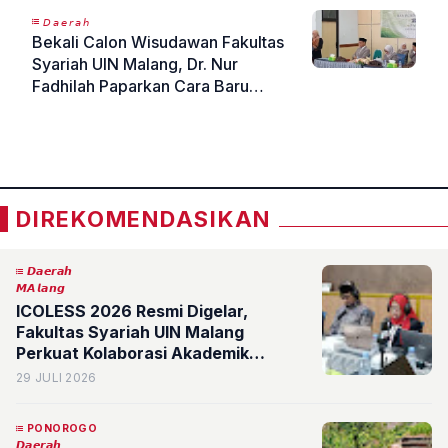
𝘋𝘢𝘦𝘳𝘢𝘩
Bekali Calon Wisudawan Fakultas
Syariah UIN Malang, Dr. Nur
Fadhilah Paparkan Cara Baru
Memahami Nafkah Keluarga
«
»
Muslim
DIREKOMENDASIKAN
𝘿𝙖𝙚𝙧𝙖𝙝
𝙈𝘼𝙡𝙖𝙣𝙜
ICOLESS 2026 Resmi Digelar,
Fakultas Syariah UIN Malang
Perkuat Kolaborasi Akademik
Internasional
29 JULI 2026
PONOROGO
𝘿𝙖𝙚𝙧𝙖𝙝