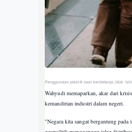
Penggunaan plastik saat berbelanja./dok. Is
Wahyudi memaparkan, akar dari krisis
kemandirian industri dalam negeri.
"Negara kita sangat bergantung pada 
geopolitik mengganggu jalur distribu