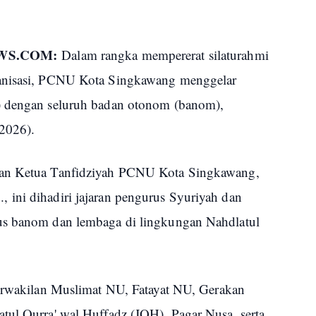
EWS.COM:
Dalam rangka mempererat silaturahmi
ganisasi, PCNU Kota Singkawang menggelar
) dengan seluruh badan otonom (banom),
2026).
man Ketua Tanfidziyah PCNU Kota Singkawang,
ini dihadiri jajaran pengurus Syuriyah dan
us banom dan lembaga di lingkungan Nahdlatul
perwakilan Muslimat NU, Fatayat NU, Gerakan
tul Qurra' wal Huffadz (JQH), Pagar Nusa, serta