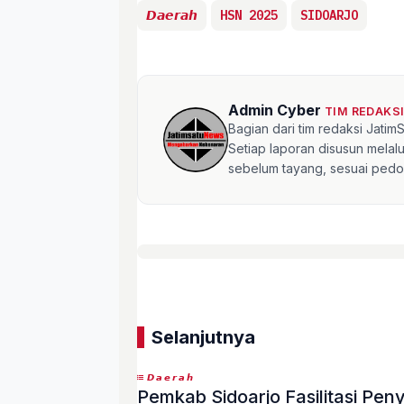
𝘿𝙖𝙚𝙧𝙖𝙝
HSN 2025
SIDOARJO
Admin Cyber
TIM REDAKS
Bagian dari tim redaksi Jati
Setiap laporan disusun mela
sebelum tayang, sesuai pedom
Selanjutnya
𝘿𝙖𝙚𝙧𝙖𝙝
Pemkab Sidoarjo Fasilitasi Pe