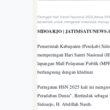
Peringati Hari Santri Nasional 2025,Ketua DPR
berakhlak untuk mengawal Indonesia menuju
SIDOARJO | JATIMSATUNEWS
Pemerintah Kabupaten (Pemkab) Sido
memperingati Hari Santri Nasional (
lapangan Mall Pelayanan Publik (MPP
berlangsung dengan khidmat.
Peringatan HSN 2025 kali ini mengu
Peradaban Dunia". Bertindak sebagai
Sidoarjo, H. Abdillah Nasih.