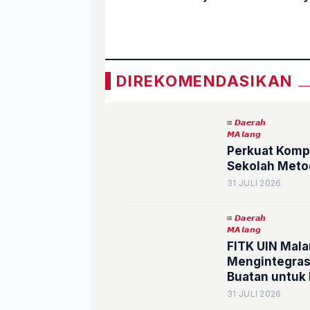
«
DIREKOMENDASIKAN
𝘿𝙖𝙚𝙧𝙖𝙝
𝙈𝘼𝙡𝙖𝙣𝙜
Perkuat Kompe
Sekolah Metod
31 JULI 2026
𝘿𝙖𝙚𝙧𝙖𝙝
𝙈𝘼𝙡𝙖𝙣𝙜
FITK UIN Mal
Mengintegras
Buatan untuk
31 JULI 2026