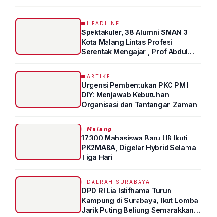
HEADLINE
Spektakuler, 38 Alumni SMAN 3
Kota Malang Lintas Profesi
Serentak Mengajar , Prof Abdul
Syukur Ungkap Tips Lolos Fakultas
Kedokteran
ARTIKEL
Urgensi Pembentukan PKC PMII
DIY: Menjawab Kebutuhan
Organisasi dan Tantangan Zaman
𝙈𝙖𝙡𝙖𝙣𝙜
17.300 Mahasiswa Baru UB Ikuti
PK2MABA, Digelar Hybrid Selama
Tiga Hari
DAERAH SURABAYA
DPD RI Lia Istifhama Turun
Kampung di Surabaya, Ikut Lomba
Jarik Puting Beliung Semarakkan