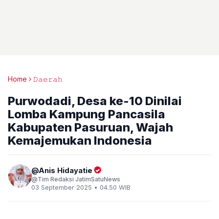
Home
𝙳𝚊𝚎𝚛𝚊𝚑
Purwodadi, Desa ke-10 Dinilai
Lomba Kampung Pancasila
Kabupaten Pasuruan, Wajah
Kemajemukan Indonesia
Anis Hidayatie
Tim Redaksi JatimSatuNews
03 September 2025 • 04.50 WIB