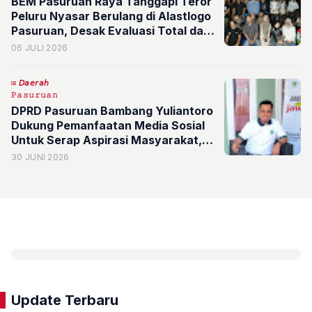
BEM Pasuruan Raya Tanggapi Teror
Peluru Nyasar Berulang di Alastlogo
Pasuruan, Desak Evaluasi Total dan
Ancam Turun ke Jalan
06 JULI 2026
𝘋𝘢𝘦𝘳𝘢𝘩
𝙿𝚊𝚜𝚞𝚛𝚞𝚊𝚗
DPRD Pasuruan Bambang Yuliantoro
Dukung Pemanfaatan Media Sosial
Untuk Serap Aspirasi Masyarakat,
Lebih Cepat
30 JUNI 2026
Update Terbaru