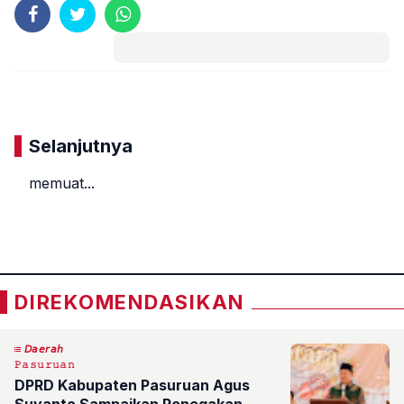
Komentar
Selanjutnya
memuat...
«
»
DIREKOMENDASIKAN
𝘋𝘢𝘦𝘳𝘢𝘩
𝙿𝚊𝚜𝚞𝚛𝚞𝚊𝚗
DPRD Kabupaten Pasuruan Agus
Suyanto Sampaikan Penegakan