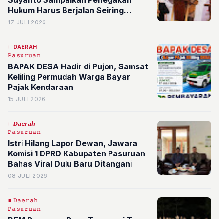
Hukum Harus Berjalan Seiring
dengan Stabilitas Ekonomi dan Iklim
17 JULI 2026
Investasi
DAERAH
𝙿𝚊𝚜𝚞𝚛𝚞𝚊𝚗
BAPAK DESA Hadir di Pujon, Samsat
Keliling Permudah Warga Bayar
Pajak Kendaraan
15 JULI 2026
𝘿𝙖𝙚𝙧𝙖𝙝
𝙿𝚊𝚜𝚞𝚛𝚞𝚊𝚗
Istri Hilang Lapor Dewan, Jawara
Komisi 1 DPRD Kabupaten Pasuruan
Bahas Viral Dulu Baru Ditangani
08 JULI 2026
𝙳𝚊𝚎𝚛𝚊𝚑
𝙿𝚊𝚜𝚞𝚛𝚞𝚊𝚗