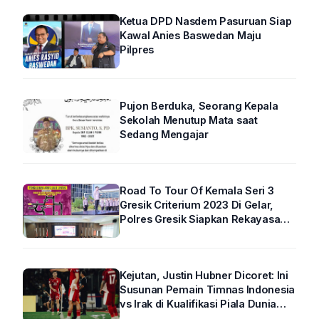
Ketua DPD Nasdem Pasuruan Siap
Kawal Anies Baswedan Maju
Pilpres
Pujon Berduka, Seorang Kepala
Sekolah Menutup Mata saat
Sedang Mengajar
Road To Tour Of Kemala Seri 3
Gresik Criterium 2023 Di Gelar,
Polres Gresik Siapkan Rekayasa
Arus Lalin
Kejutan, Justin Hubner Dicoret: Ini
Susunan Pemain Timnas Indonesia
vs Irak di Kualifikasi Piala Dunia
2026 R4