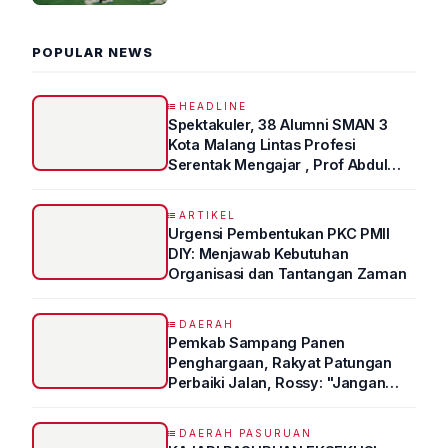
POPULAR NEWS
HEADLINE
Spektakuler, 38 Alumni SMAN 3
Kota Malang Lintas Profesi
Serentak Mengajar , Prof Abdul
Syukur Ungkap Tips Lolos Fakultas
Kedokteran
ARTIKEL
Urgensi Pembentukan PKC PMII
DIY: Menjawab Kebutuhan
Organisasi dan Tantangan Zaman
DAERAH
Pemkab Sampang Panen
Penghargaan, Rakyat Patungan
Perbaiki Jalan, Rossy: "Jangan
Sampai Prestasi Hanya Indah di
Atas Kertas"
DAERAH PASURUAN