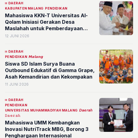
DAERAH
KABUPATEN MALANG
PENDIDIKAN
Mahasiswa KKN-T Universitas Al-
Qolam Inisiasi Gerakan Desa
Maslahah untuk Pemberdayaan
Masyarakat Malang
12 JUNI 2026
DAERAH
PENDIDIKAN
𝙈𝙖𝙡𝙖𝙣𝙜
Siswa SD Islam Surya Buana
Outbound Edukatif di Gamma Grape,
Asah Kemandirian dan Kekompakan
11 JUNI 2026
DAERAH
PENDIDIKAN
UNIVERSITAS MUHAMMADIYAH MALANG
𝘋𝘢𝘦𝘳𝘢𝘩
𝙳𝚊𝚎𝚛𝚊𝚑
Mahasiswa UMM Kembangkan
Inovasi NutriTrack MBG, Borong 3
Penghargaan Internasional