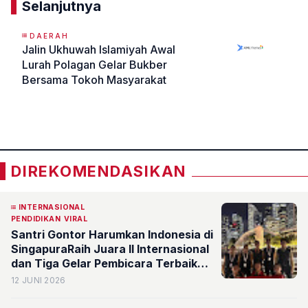
Selanjutnya
DAERAH
Jalin Ukhuwah Islamiyah Awal
Lurah Polagan Gelar Bukber
Bersama Tokoh Masyarakat
«
»
DIREKOMENDASIKAN
INTERNASIONAL
PENDIDIKAN
VIRAL
Santri Gontor Harumkan Indonesia di
SingapuraRaih Juara II Internasional
dan Tiga Gelar Pembicara Terbaik
dalam Ajang Debat Bahasa Arab
12 JUNI 2026