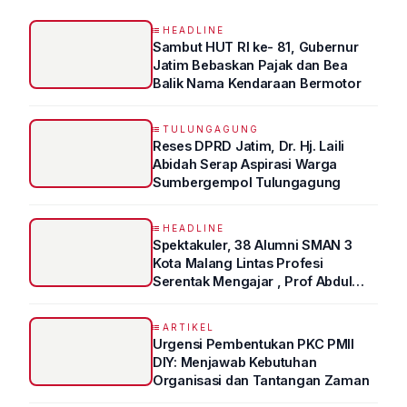
HEADLINE
Sambut HUT RI ke- 81, Gubernur
Jatim Bebaskan Pajak dan Bea
Balik Nama Kendaraan Bermotor
TULUNGAGUNG
Reses DPRD Jatim, Dr. Hj. Laili
Abidah Serap Aspirasi Warga
Sumbergempol Tulungagung
HEADLINE
Spektakuler, 38 Alumni SMAN 3
Kota Malang Lintas Profesi
Serentak Mengajar , Prof Abdul
Syukur Ungkap Tips Lolos Fakultas
Kedokteran
ARTIKEL
Urgensi Pembentukan PKC PMII
DIY: Menjawab Kebutuhan
Organisasi dan Tantangan Zaman