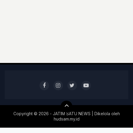
Copyright ©
2026 - JATIM SATU NEWS | Dikelola oleh
hudsam.my.id