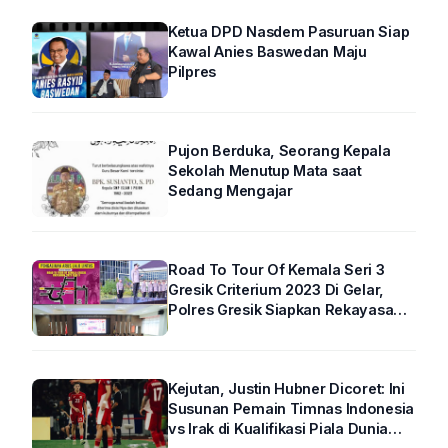
Ketua DPD Nasdem Pasuruan Siap
Kawal Anies Baswedan Maju
Pilpres
Pujon Berduka, Seorang Kepala
Sekolah Menutup Mata saat
Sedang Mengajar
Road To Tour Of Kemala Seri 3
Gresik Criterium 2023 Di Gelar,
Polres Gresik Siapkan Rekayasa
Arus Lalin
Kejutan, Justin Hubner Dicoret: Ini
Susunan Pemain Timnas Indonesia
vs Irak di Kualifikasi Piala Dunia