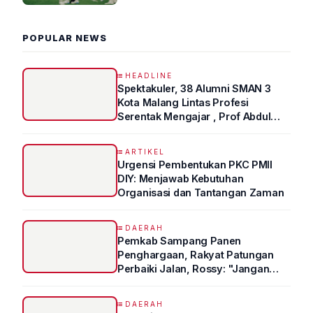
2026 R4
POPULAR NEWS
HEADLINE
Spektakuler, 38 Alumni SMAN 3
Kota Malang Lintas Profesi
Serentak Mengajar , Prof Abdul
Syukur Ungkap Tips Lolos Fakultas
Kedokteran
ARTIKEL
Urgensi Pembentukan PKC PMII
DIY: Menjawab Kebutuhan
Organisasi dan Tantangan Zaman
DAERAH
Pemkab Sampang Panen
Penghargaan, Rakyat Patungan
Perbaiki Jalan, Rossy: "Jangan
Sampai Prestasi Hanya Indah di
Atas Kertas"
DAERAH