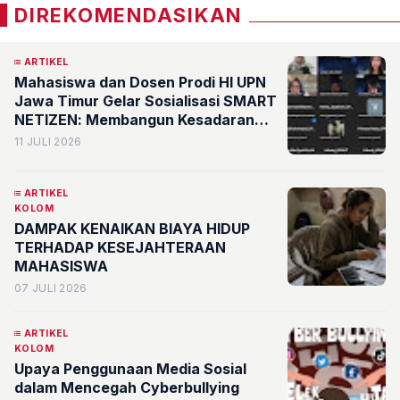
DIREKOMENDASIKAN
ARTIKEL
Mahasiswa dan Dosen Prodi HI UPN
Jawa Timur Gelar Sosialisasi SMART
NETIZEN: Membangun Kesadaran
Literasi Digital dan Etika dalam
11 JULI 2026
Pembentukan Opini Publik di Era
Media Sosial
ARTIKEL
KOLOM
DAMPAK KENAIKAN BIAYA HIDUP
TERHADAP KESEJAHTERAAN
MAHASISWA
07 JULI 2026
ARTIKEL
KOLOM
Upaya Penggunaan Media Sosial
dalam Mencegah Cyberbullying