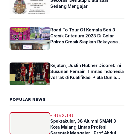
Sekolah Menutup Mata saat
Sedang Mengajar
Road To Tour Of Kemala Seri 3
Gresik Criterium 2023 Di Gelar,
Polres Gresik Siapkan Rekayasa
Arus Lalin
Kejutan, Justin Hubner Dicoret: Ini
Susunan Pemain Timnas Indonesia
vs Irak di Kualifikasi Piala Dunia
2026 R4
POPULAR NEWS
HEADLINE
Spektakuler, 38 Alumni SMAN 3
Kota Malang Lintas Profesi
Serentak Mengajar , Prof Abdul