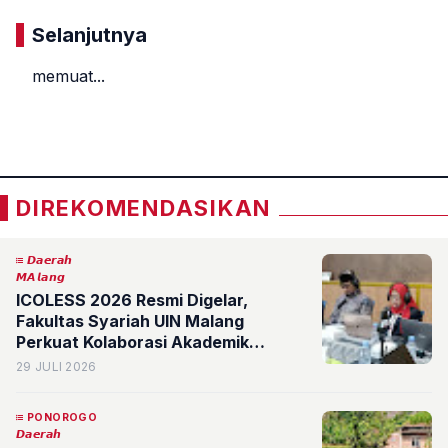
Selanjutnya
memuat...
«
»
DIREKOMENDASIKAN
𝘿𝙖𝙚𝙧𝙖𝙝
𝙈𝘼𝙡𝙖𝙣𝙜
ICOLESS 2026 Resmi Digelar,
Fakultas Syariah UIN Malang
Perkuat Kolaborasi Akademik
Internasional
29 JULI 2026
PONOROGO
𝘿𝙖𝙚𝙧𝙖𝙝