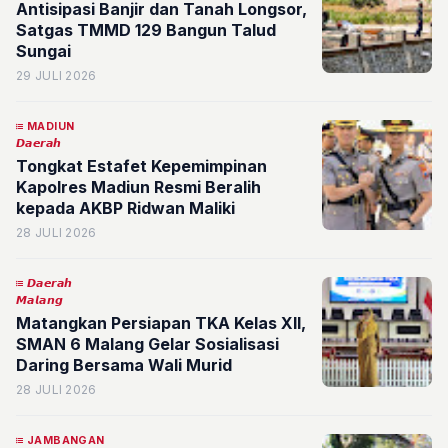
Antisipasi Banjir dan Tanah Longsor,
Satgas TMMD 129 Bangun Talud
Sungai
29 JULI 2026
MADIUN
𝘿𝙖𝙚𝙧𝙖𝙝
Tongkat Estafet Kepemimpinan
Kapolres Madiun Resmi Beralih
kepada AKBP Ridwan Maliki
28 JULI 2026
𝘿𝙖𝙚𝙧𝙖𝙝
𝙈𝙖𝙡𝙖𝙣𝙜
Matangkan Persiapan TKA Kelas XII,
SMAN 6 Malang Gelar Sosialisasi
Daring Bersama Wali Murid
28 JULI 2026
JAMBANGAN