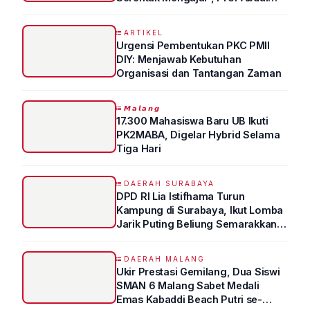
Syukur Ungkap Tips Lolos Fakultas
Kedokteran
ARTIKEL
Urgensi Pembentukan PKC PMII
DIY: Menjawab Kebutuhan
Organisasi dan Tantangan Zaman
𝙈𝙖𝙡𝙖𝙣𝙜
17.300 Mahasiswa Baru UB Ikuti
PK2MABA, Digelar Hybrid Selama
Tiga Hari
DAERAH SURABAYA
DPD RI Lia Istifhama Turun
Kampung di Surabaya, Ikut Lomba
Jarik Puting Beliung Semarakkan
HUT RI ke-81
DAERAH MALANG
Ukir Prestasi Gemilang, Dua Siswi
SMAN 6 Malang Sabet Medali
Emas Kabaddi Beach Putri se-