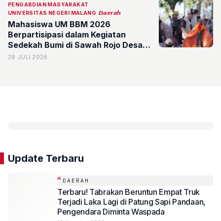
PENGABDIAN MASYARAKAT
UNIVERSITAS NEGERI MALANG
𝘿𝙖𝙚𝙧𝙖𝙝
Mahasiswa UM BBM 2026
Berpartisipasi dalam Kegiatan
Sedekah Bumi di Sawah Rojo Desa
Jambangan
28 JULI 2026
Update Terbaru
DAERAH
Terbaru! Tabrakan Beruntun Empat Truk
Terjadi Laka Lagi di Patung Sapi Pandaan,
Pengendara Diminta Waspada