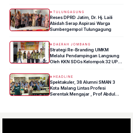
TULUNGAGUNG
Reses DPRD Jatim, Dr. Hj. Laili
Abidah Serap Aspirasi Warga
Sumbergempol Tulungagung
DAERAH JOMBANG
Strategi Re-Branding UMKM
Melalui Pendampingan Langsung
Oleh KKN SDGs Kelompok 32 UPN
“VETERAN” Jawa Timur
HEADLINE
Spektakuler, 38 Alumni SMAN 3
Kota Malang Lintas Profesi
Serentak Mengajar , Prof Abdul
Syukur Ungkap Tips Lolos Fakultas
Kedokteran