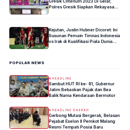
Gresik Criterium 2023 Di Gelar,
Polres Gresik Siapkan Rekayasa
Arus Lalin
Kejutan, Justin Hubner Dicoret: Ini
Susunan Pemain Timnas Indonesia
vs Irak di Kualifikasi Piala Dunia
2026 R4
POPULAR NEWS
HEADLINE
Sambut HUT RI ke- 81, Gubernur
Jatim Bebaskan Pajak dan Bea
Balik Nama Kendaraan Bermotor
HEADLINE DAERAH
Gerbong Mutasi Bergerak, Belasan
Pejabat Eselon II Pemkot Malang
Resmi Tempati Posisi Baru