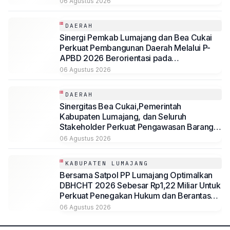
06 Agustus 2026
DAERAH
Sinergi Pemkab Lumajang dan Bea Cukai
Perkuat Pembangunan Daerah Melalui P-
APBD 2026 Berorientasi pada
Kesejahteraan Masyarakat
06 Agustus 2026
DAERAH
Sinergitas Bea Cukai,Pemerintah
Kabupaten Lumajang, dan Seluruh
Stakeholder Perkuat Pengawasan Barang
Kena Cukai Ilegal Melalui Pemanfaatan
06 Agustus 2026
DBHCHT Tahun Anggaran 2026
KABUPATEN LUMAJANG
Bersama Satpol PP Lumajang Optimalkan
DBHCHT 2026 Sebesar Rp1,22 Miliar Untuk
Perkuat Penegakan Hukum dan Berantas
Rokok Ilegal
06 Agustus 2026