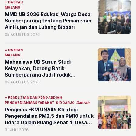
DAERAH
MALANG
MMD UB 2026 Edukasi Warga Desa
Sumberporong tentang Pemanenan
Air Hujan dan Lubang Biopori
05 AGUSTUS 2026
DAERAH
MALANG
Mahasiswa UB Susun Studi
Kelayakan, Dorong Batik
Sumberparang Jadi Produk
Unggulan dan Identitas Desa
05 AGUSTUS 2026
Sumberporong
PENELITIAN DAN PENGABDIAN
PENGABDIAN MASYARAKAT
SIDOARJO
𝘋𝘢𝘦𝘳𝘢𝘩
Pengmas FKM UNAIR: Strategi
Pengendalian PM2,5 dan PM10 untuk
Udara Dalam Ruang Sehat di Desa
Tropodo
31 JULI 2026