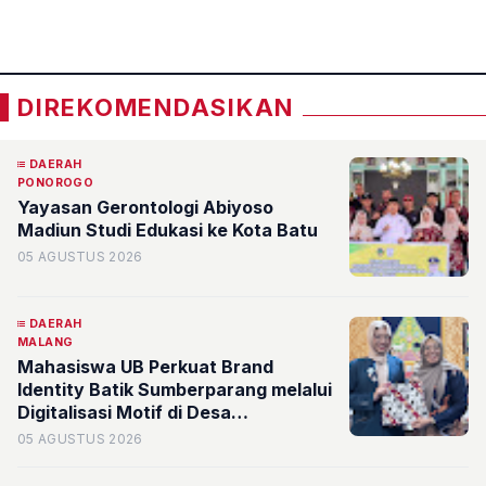
«
»
DIREKOMENDASIKAN
DAERAH
PONOROGO
Yayasan Gerontologi Abiyoso
Madiun Studi Edukasi ke Kota Batu
05 AGUSTUS 2026
DAERAH
MALANG
Mahasiswa UB Perkuat Brand
Identity Batik Sumberparang melalui
Digitalisasi Motif di Desa
Sumberporong
05 AGUSTUS 2026