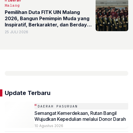
𝘋𝘢𝘦𝘳𝘢𝘩
𝙼𝚊𝚕𝚊𝚗𝚐
Pemilihan Duta FITK UIN Malang
2026, Bangun Pemimpin Muda yang
Inspiratif, Berkarakter, dan Berdaya
Saing Global
25 JULI 2026
Update Terbaru
DAERAH PASURUAN
Semangat Kemerdekaan, Rutan Bangil
Wujudkan Kepedulian melalui Donor Darah
10 Agustus 2026