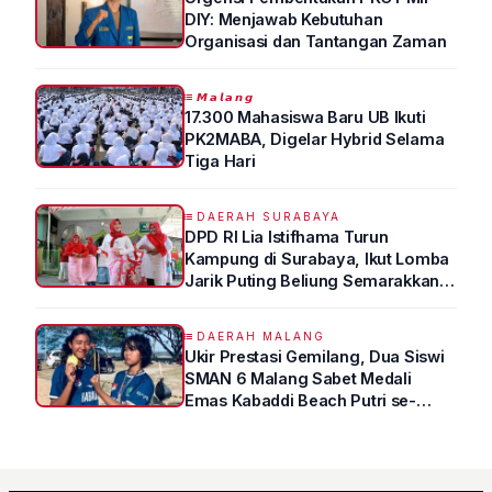
DIY: Menjawab Kebutuhan
Organisasi dan Tantangan Zaman
𝙈𝙖𝙡𝙖𝙣𝙜
17.300 Mahasiswa Baru UB Ikuti
PK2MABA, Digelar Hybrid Selama
Tiga Hari
DAERAH SURABAYA
DPD RI Lia Istifhama Turun
Kampung di Surabaya, Ikut Lomba
Jarik Puting Beliung Semarakkan
HUT RI ke-81
DAERAH MALANG
Ukir Prestasi Gemilang, Dua Siswi
SMAN 6 Malang Sabet Medali
Emas Kabaddi Beach Putri se-
Jatim