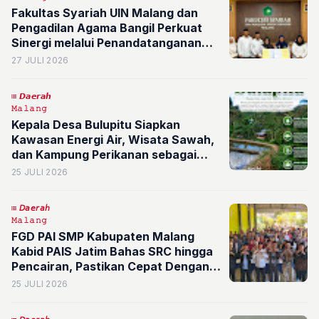
Fakultas Syariah UIN Malang dan
Pengadilan Agama Bangil Perkuat
Sinergi melalui Penandatanganan
PKS
27 JULI 2026
𝘿𝙖𝙚𝙧𝙖𝙝
𝙼𝚊𝚕𝚊𝚗𝚐
Kepala Desa Bulupitu Siapkan
Kawasan Energi Air, Wisata Sawah,
dan Kampung Perikanan sebagai
Masa Depan Desa
25 JULI 2026
𝘋𝘢𝘦𝘳𝘢𝘩
𝙼𝚊𝚕𝚊𝚗𝚐
FGD PAI SMP Kabupaten Malang
Kabid PAIS Jatim Bahas SRC hingga
Pencairan, Pastikan Cepat Dengan
Catatan
25 JULI 2026