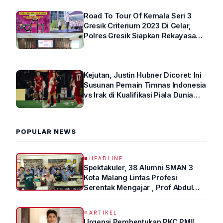
Road To Tour Of Kemala Seri 3
Gresik Criterium 2023 Di Gelar,
Polres Gresik Siapkan Rekayasa
Arus Lalin
Kejutan, Justin Hubner Dicoret: Ini
Susunan Pemain Timnas Indonesia
vs Irak di Kualifikasi Piala Dunia
2026 R4
POPULAR NEWS
HEADLINE
Spektakuler, 38 Alumni SMAN 3
Kota Malang Lintas Profesi
Serentak Mengajar , Prof Abdul
Syukur Ungkap Tips Lolos Fakultas
Kedokteran
ARTIKEL
Urgensi Pembentukan PKC PMII