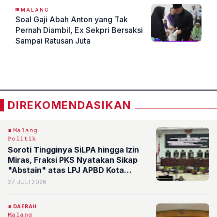
MALANG
Soal Gaji Abah Anton yang Tak
Pernah Diambil, Ex Sekpri Bersaksi
Sampai Ratusan Juta
«
»
DIREKOMENDASIKAN
𝙼𝚊𝚕𝚊𝚗𝚐
𝙿𝚘𝚕𝚒𝚝𝚒𝚔
Soroti Tingginya SiLPA hingga Izin
Miras, Fraksi PKS Nyatakan Sikap
"Abstain" atas LPJ APBD Kota
Malang 2025
27 JULI 2026
DAERAH
𝙼𝚊𝚕𝚊𝚗𝚐